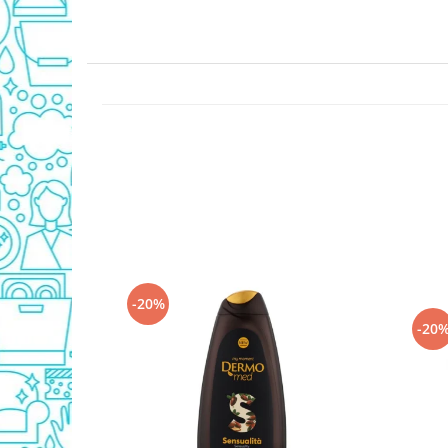
Detergent Geamuri
Detergent Mobila
Detergenti De Haine
Detergent Capsule
Detergent Pentru Pete
Detergent Ariel
Balsam De Rufe
Semana Balsam Rufe
Sano Maxima Balsam
Pachete Produse Curatenie
Produse Pentru Baie
-20%
Duck WC
-20
Odorizant WC Bref
Odorizant Vas WC
Odorizant Bazin WC
Cantar
Produse Pentru Bucatarie