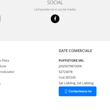
SOCIAL
Urmareste-ne in social media
DATE COMERCIALE
 Plata
PUFFISTORE SRL
duse
J2025079872006
Produselor
52723078
Cod 307245
L
Sat Liebling, Sat Liebling
Contacteaza-ne