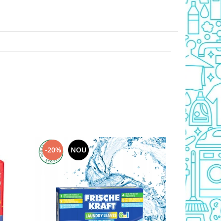
-20%
NOU
-20%