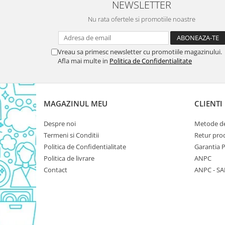
NEWSLETTER
Domestos WC
Nu rata ofertele si promotiile noastre
Gel Antibacterian
Igienol Dezinfectant
Produse Curatenie Baie
Vreau sa primesc newsletter cu promotiile magazinului.
Afla mai multe in
Politica de Confidentialitate
Produse Sano Baie
Sanytol Dezinfectant
Hartie Igienica
MAGAZINUL MEU
CLIENTI
Prosoape De Hartie Si Servetele
Prosoape de Hartie
Despre noi
Metode de
Odorizant Camera Profesional
Termeni si Conditii
Retur pro
Politica de Confidentialitate
Garantia 
Odorizant Camera Electric
Politica de livrare
ANPC
Odorizant Camera Air Wick
Contact
ANPC - SA
Odorizant Camera cu Betisoare
Odorizant Camera Electric
Profesional
Odorizant Camera Ambi Pur
Rezerva Odorizant Camera