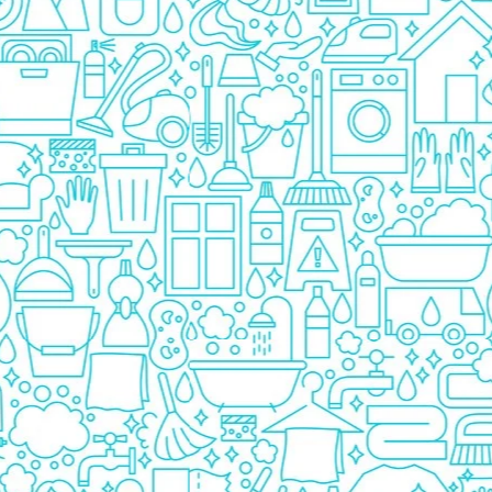
Pasta De Dinti
Cosmetice
Deodorante
Creme
Ingrijire Unghii
Machiaje/Pensule
Sapun
Sapun Solid
Sapun Lichid
Par
Vopsea
Sampon
Balsam/Masca
Coafura
Ustensile
Gel de Dus