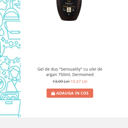
Detergent Vase Pentru Masina
Detergent Vase Manual
Solutie Clatire Vase
Sare Masina De Spalat
Folie Si Pungi Alimentare
Lavete Si Bureti
Curatenie Bucatarie
Pungi Ambalare / Saci Menajeri
Vase Si Accesorii
Gel de duș "Sensuality" cu ulei de
Diverse pentru bucatarie
argan 750ml, Dermomed
Igiena si Dezinfectie
13,09 Lei
10,47 Lei
Cif Spray Baie
ADAUGA IN COS
Detartrant WC
Dezinfectant Baie
Dezinfectant Bucatarie
Dezinfectant Sano
Domestos Verde