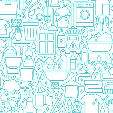
Detergent Bebelusi
Detergent Bebelusi Ariel
Sampon Bebelusi
Pasta de dinti *B*
Periuta De Dinti *B*
Periuta de Dinti Electrica Copii
Periuta de Dinti Oral B
Gel de Dus Bebelusi
Ingrijire Adulti
Scutece Adulti
Servetele Umede Adulti
Ingrijire Personala
Cosmetice
Absorbante
Absorbante & Tampoane
Tampoane