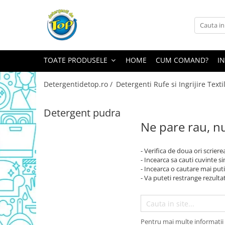
Toate Produsele
Ingrijire Casa
TOATE PRODUSELE
HOME
CUM COMAND?
I
Detergenti Rufe
Detergenti Pudra
Detergentidetop.ro /
Detergenti Rufe si Ingrijire Texti
Detergent Lichid
Balsam De Rufe
Detergent pudra
Ne pare rau, nu
Detergenti Curatenie Casa
Sano Detergent Pardoseli
- Verifica de doua ori scriere
Asevi Pardoseli
- Incearca sa cauti cuvinte s
Produse Pentru Baie
- Incearca o cautare mai puti
- Va puteti restrange rezultat
Produse Pentru Bucatarie
Detergenti Curatenie Casa
Detergent Pardoseli
Pentru mai multe informatii 