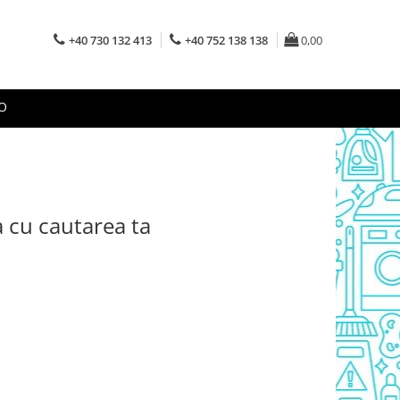
+40 730 132 413
+40 752 138 138
0,00
O
a cu cautarea ta