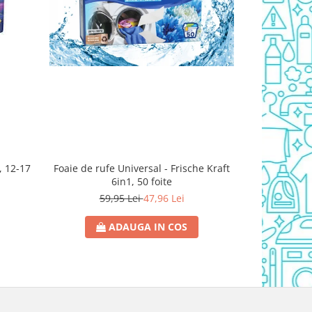
, 12-17
Foaie de rufe Universal - Frische Kraft
Persil Power
6in1, 50 foite
59,95 Lei
47,96 Lei
84
ADAUGA IN COS