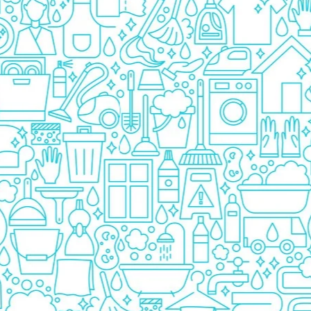
Prezervative
Ingrijire Orala
Pasta De Dinti
Periuta Dinti
Apa De Gura
Ata Dentara
Creme Depilatoare
Spuma Si Geluri De Barbierit
Protectie Insecte
Betisoare de Urechi
Ingrijire Intima
Aparat de ras
Aparat de Ras Gillette
Aparate de Ras Venus
Accesorii