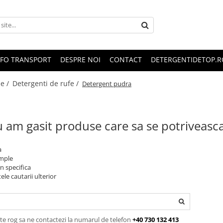
NFO TRANSPORT
DESPRE NOI
CONTACT
DETERGENTIDETOP.R
le /
Detergenti de rufe /
Detergent pudra
 am gasit produse care sa se potriveasc
a
imple
n specifica
ele cautarii ulterior
te rog sa ne contactezi la numarul de telefon
+40 730 132 413