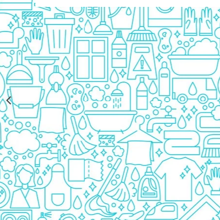
Rezerva Odorizant Camera Glade
Rezerva Odorizant Camera Air Wick
Ingrijire Bebelusi
Servetele Umede Bebelusi
Suplimente Bebelusi
Lenjerii
Ingrijire Bebelusi
Scutece
Scutece Huggies
Scutece Happy
Scutece Pampers Bebelusi
Balsam Rufe Bebelusi
Servetele Umede Bebelusi
Suplimente Bebelusi
Betisoare