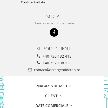
Confidentialitate
Detergent Bebelusi
Detergent Bebelusi Ariel
SOCIAL
Sampon Bebelusi
Urmareste-ne in social media
Pasta de dinti *B*
Periuta De Dinti *B*
Periuta de Dinti Electrica Copii
Periuta de Dinti Oral B
SUPORT CLIENTI
Gel de Dus Bebelusi
+40 730 132 413
Ingrijire Adulti
+40 752 138 138
Scutece Adulti
contact@detergentidetop.ro
Servetele Umede Adulti
Ingrijire Personala
MAGAZINUL MEU
Cosmetice
Absorbante
CLIENTI
Absorbante & Tampoane
DATE COMERCIALE
Tampoane