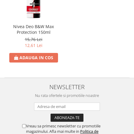
Rezerva Odorizant Camera Glade
Rezerva Odorizant Camera Air Wick
Ingrijire Bebelusi
Nivea Deo B&W Max
Servetele Umede Bebelusi
Protection 150ml
15,76 Lei
Suplimente Bebelusi
12,61 Lei
Lenjerii
ADAUGA IN COS
Ingrijire Bebelusi
Scutece
Scutece Huggies
Scutece Happy
NEWSLETTER
Scutece Pampers Bebelusi
Nu rata ofertele si promotiile noastre
Balsam Rufe Bebelusi
Servetele Umede Bebelusi
Suplimente Bebelusi
Vreau sa primesc newsletter cu promotiile
Betisoare
magazinului. Afla mai multe in
Politica de