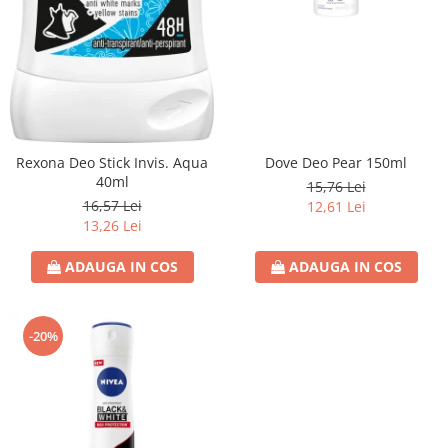
Domestos WC
Gel Antibacterian
Igienol Dezinfectant
Produse Curatenie Baie
Produse Sano Baie
Sanytol Dezinfectant
Dove Deo Pear 150ml
Rexona Deo Stick Invis. Aqua
Hartie Igienica
40ml
15,76 Lei
16,57 Lei
12,61 Lei
Prosoape De Hartie Si Servetele
13,26 Lei
Prosoape de Hartie
Odorizant Camera Profesional
ADAUGA IN COS
ADAUGA IN COS
Odorizant Camera Electric
Odorizant Camera Air Wick
-20%
Odorizant Camera cu Betisoare
Odorizant Camera Electric
Profesional
Odorizant Camera Ambi Pur
Rezerva Odorizant Camera