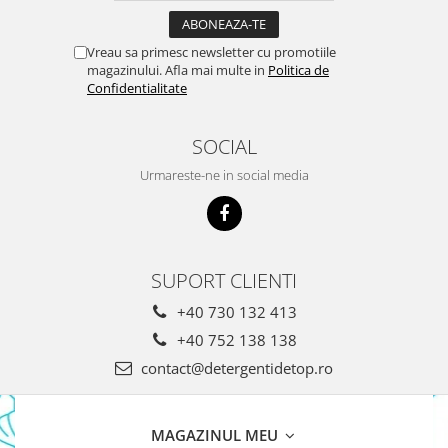
Domestos WC
Gel Antibacterian
Vreau sa primesc newsletter cu promotiile
magazinului. Afla mai multe in
Politica de
Igienol Dezinfectant
Confidentialitate
Produse Curatenie Baie
Produse Sano Baie
SOCIAL
Sanytol Dezinfectant
Hartie Igienica
Urmareste-ne in social media
Prosoape De Hartie Si Servetele
Prosoape de Hartie
Odorizant Camera Profesional
SUPORT CLIENTI
Odorizant Camera Electric
+40 730 132 413
Odorizant Camera Air Wick
+40 752 138 138
Odorizant Camera cu Betisoare
contact@detergentidetop.ro
Odorizant Camera Electric
Profesional
Odorizant Camera Ambi Pur
MAGAZINUL MEU
Rezerva Odorizant Camera