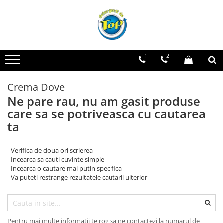
Toate Produsele
Ingrijire Casa
1
2
Detergenti Rufe
Detergenti Pudra
Crema Dove
Detergent Lichid
Ne pare rau, nu am gasit produse
Balsam De Rufe
care sa se potriveasca cu cautarea
Detergenti Curatenie Casa
ta
Sano Detergent Pardoseli
- Verifica de doua ori scrierea
Asevi Pardoseli
- Incearca sa cauti cuvinte simple
Produse Pentru Baie
- Incearca o cautare mai putin specifica
- Va puteti restrange rezultatele cautarii ulterior
Produse Pentru Bucatarie
Detergenti Curatenie Casa
Detergent Pardoseli
Pentru mai multe informatii te rog sa ne contactezi la numarul de