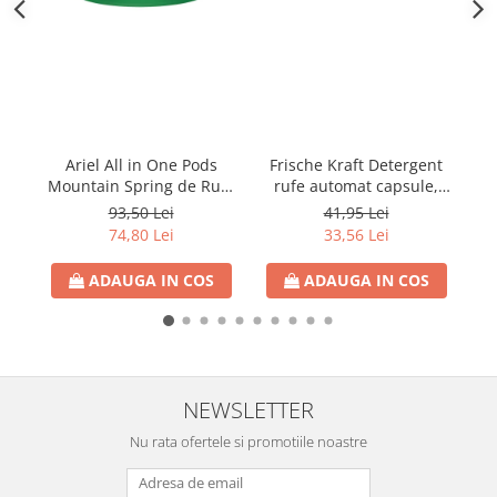
Detergent Vase Pentru Masina
Detergent Vase Manual
Solutie Clatire Vase
Sare Masina De Spalat
Folie Si Pungi Alimentare
Ni
Ariel All in One Pods
Frische Kraft Detergent
Lavete Si Bureti
Mountain Spring de Rufe
rufe automat capsule,
Curatenie Bucatarie
65 Capsule
Universal, 6in1, 22
93,50 Lei
41,95 Lei
Pungi Ambalare / Saci Menajeri
capsule
74,80 Lei
33,56 Lei
Vase Si Accesorii
ADAUGA IN COS
ADAUGA IN COS
Diverse pentru bucatarie
Igiena si Dezinfectie
Cif Spray Baie
Detartrant WC
Dezinfectant Baie
NEWSLETTER
Dezinfectant Bucatarie
Nu rata ofertele si promotiile noastre
Dezinfectant Sano
Domestos Verde