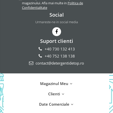
magazinului. Afla mai multe in
Politica de
Odorizant Camera Electric
Confidentialitate
Profesional
Social
Odorizant Camera Ambi Pur
Urmareste-ne in social media
Rezerva Odorizant Camera
Rezerva Odorizant Camera Glade
Rezerva Odorizant Camera Air Wick
Suport clienti
+40 730 132 413
+40 752 138 138
contact@detergentidetop.ro
Magazinul Meu
Clienti
Date Comerciale