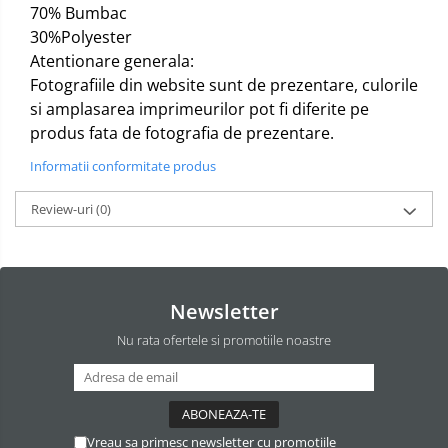
Dezinfectant Bucatarie
70% Bumbac
plasture
Dezinfectant Sano
30%Polyester
Atentionare generala:
Domestos Verde
Fotografiile din website sunt de prezentare, culorile
Domestos WC
si amplasarea imprimeurilor pot fi diferite pe
Gel Antibacterian
produs fata de fotografia de prezentare.
Igienol Dezinfectant
Informatii conformitate produs
Produse Curatenie Baie
Produse Sano Baie
Review-uri
(0)
Sanytol Dezinfectant
Hartie Igienica
Prosoape De Hartie Si Servetele
Newsletter
Prosoape de Hartie
Nu rata ofertele si promotiile noastre
Odorizant Camera Profesional
Odorizant Camera Electric
Odorizant Camera Air Wick
Vreau sa primesc newsletter cu promotiile
Odorizant Camera cu Betisoare