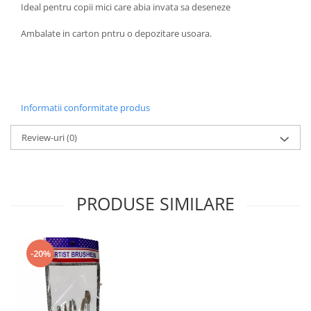
Ideal pentru copii mici care abia invata sa deseneze
Domestos WC
Gel Antibacterian
Ambalate in carton pntru o depozitare usoara.
Igienol Dezinfectant
Produse Curatenie Baie
Produse Sano Baie
Sanytol Dezinfectant
Informatii conformitate produs
Hartie Igienica
Review-uri
(0)
Prosoape De Hartie Si Servetele
Prosoape de Hartie
Odorizant Camera Profesional
PRODUSE SIMILARE
Odorizant Camera Electric
Odorizant Camera Air Wick
Odorizant Camera cu Betisoare
-20%
Odorizant Camera Electric
Profesional
Odorizant Camera Ambi Pur
Rezerva Odorizant Camera