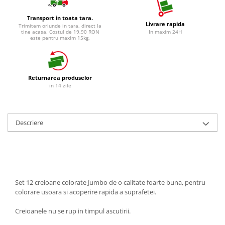
Detergent Vase Pentru Masina
Transport in toata tara.
Detergent Vase Manual
Livrare rapida
Trimitem oriunde in tara, direct la
tine acasa. Costul de 19,90 RON
In maxim 24H
Solutie Clatire Vase
este pentru maxim 15kg.
Sare Masina De Spalat
Folie Si Pungi Alimentare
Lavete Si Bureti
Returnarea produselor
in 14 zile
Curatenie Bucatarie
Pungi Ambalare / Saci Menajeri
Vase Si Accesorii
Descriere
Diverse pentru bucatarie
Igiena si Dezinfectie
Cif Spray Baie
Detartrant WC
Dezinfectant Baie
Set 12 creioane colorate Jumbo de o calitate foarte buna, pentru
colorare usoara si acoperire rapida a suprafetei.
Dezinfectant Bucatarie
Dezinfectant Sano
Creioanele nu se rup in timpul ascutirii.
Domestos Verde