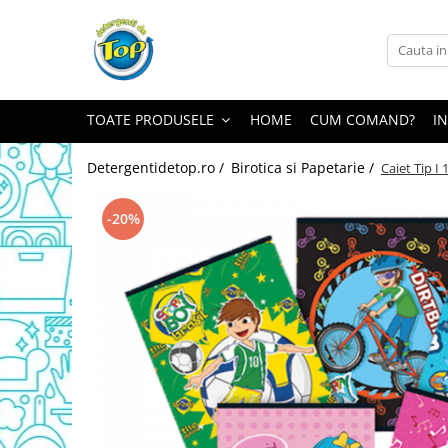
Toate Produsele
Ingrijire Casa
TOATE PRODUSELE
HOME
CUM COMAND?
I
Detergenti Rufe
Detergenti Pudra
Detergentidetop.ro /
Birotica si Papetarie /
Caiet Tip I 
Detergent Lichid
Balsam De Rufe
-20%
Detergenti Curatenie Casa
Sano Detergent Pardoseli
Asevi Pardoseli
Produse Pentru Baie
Produse Pentru Bucatarie
Detergenti Curatenie Casa
Detergent Pardoseli