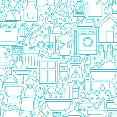
Prezervative
Ingrijire Orala
Pasta De Dinti
Periuta Dinti
Apa De Gura
Ata Dentara
Creme Depilatoare
Spuma Si Geluri De Barbierit
Protectie Insecte
Betisoare de Urechi
Ingrijire Intima
Aparat de ras
Aparat de Ras Gillette
Aparate de Ras Venus
Accesorii