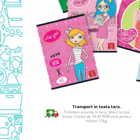
Detergent Geamuri
Detergent Mobila
Detergenti De Haine
Detergent Capsule
Detergent Pentru Pete
Detergent Ariel
Balsam De Rufe
Semana Balsam Rufe
Sano Maxima Balsam
Pachete Produse Curatenie
Produse Pentru Baie
Duck WC
Odorizant WC Bref
Transport in toata tara.
Odorizant Vas WC
Trimitem oriunde in tara, direct la tine
acasa. Costul de 19,90 RON este pentru
Odorizant Bazin WC
maxim 15kg.
Cantar
Produse Pentru Bucatarie