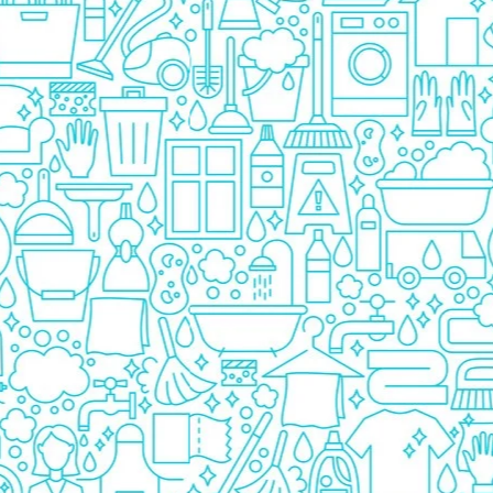
Detergent Bebelusi
Detergent Bebelusi Ariel
Sampon Bebelusi
Pasta de dinti *B*
Periuta De Dinti *B*
Periuta de Dinti Electrica Copii
Periuta de Dinti Oral B
Gel de Dus Bebelusi
Ingrijire Adulti
Scutece Adulti
Servetele Umede Adulti
Ingrijire Personala
Cosmetice
Absorbante
Absorbante & Tampoane
Tampoane