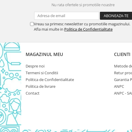
Nu rata ofertele si promotiile noastre
Rezerva Odorizant Camera Glade
Rezerva Odorizant Camera Air Wick
Ingrijire Bebelusi
Vreau sa primesc newsletter cu promotiile magazinului.
Afla mai multe in
Politica de Confidentialitate
Servetele Umede Bebelusi
Suplimente Bebelusi
Lenjerii
MAGAZINUL MEU
CLIENTI
Ingrijire Bebelusi
Despre noi
Metode de
Scutece
Termeni si Conditii
Retur pro
Scutece Huggies
Politica de Confidentialitate
Garantia 
Scutece Happy
Politica de livrare
ANPC
Scutece Pampers Bebelusi
Contact
ANPC - SA
Balsam Rufe Bebelusi
Servetele Umede Bebelusi
Suplimente Bebelusi
Betisoare