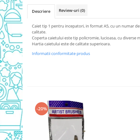
Detergent Vase Pentru Masina
Review-uri
(0)
Descriere
Detergent Vase Manual
Solutie Clatire Vase
Caiet tip 1 pentru incepatori, in format A5, cu un numar de 
Sare Masina De Spalat
calitate.
Coperta caietului este tip policromie, lucioasa, cu diverse 
Folie Si Pungi Alimentare
Hartia caietului este de calitate superioara.
Lavete Si Bureti
Informatii conformitate produs
Curatenie Bucatarie
Pungi Ambalare / Saci Menajeri
Vase Si Accesorii
Diverse pentru bucatarie
Igiena si Dezinfectie
Cif Spray Baie
Detartrant WC
-20%
Dezinfectant Baie
Dezinfectant Bucatarie
Dezinfectant Sano
Domestos Verde