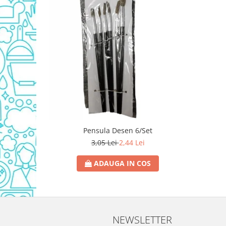
Domestos WC
Gel Antibacterian
Igienol Dezinfectant
Produse Curatenie Baie
Produse Sano Baie
Sanytol Dezinfectant
Hartie Igienica
Prosoape De Hartie Si Servetele
Prosoape de Hartie
Pensula Desen 6/Set
Odorizant Camera Profesional
3,05 Lei
2,44 Lei
Odorizant Camera Electric
Odorizant Camera Air Wick
ADAUGA IN COS
Odorizant Camera cu Betisoare
Odorizant Camera Electric
Profesional
Odorizant Camera Ambi Pur
NEWSLETTER
Rezerva Odorizant Camera