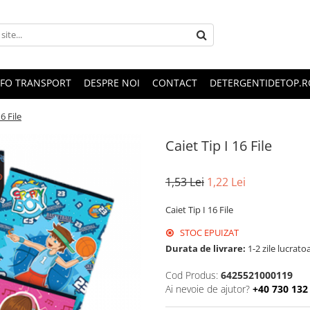
NFO TRANSPORT
DESPRE NOI
CONTACT
DETERGENTIDETOP.R
16 File
Caiet Tip I 16 File
1,53 Lei
1,22 Lei
Caiet Tip I 16 File
STOC EPUIZAT
Durata de livrare:
1-2 zile lucrato
Cod Produs:
6425521000119
Ai nevoie de ajutor?
+40 730 132