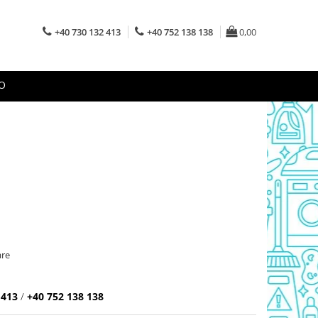
+40 730 132 413
+40 752 138 138
0,00
O
are
 413
/
+40 752 138 138