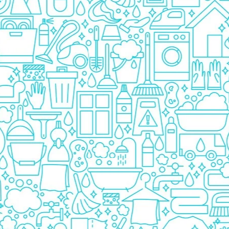
Pasta De Dinti
Cosmetice
Deodorante
Creme
Ingrijire Unghii
Machiaje/Pensule
Sapun
Sapun Solid
Sapun Lichid
Par
Vopsea
Sampon
Balsam/Masca
Coafura
Ustensile
Gel de Dus