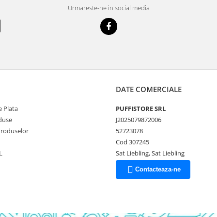
Urmareste-ne in social media
DATE COMERCIALE
 Plata
PUFFISTORE SRL
duse
J2025079872006
Produselor
52723078
Cod 307245
L
Sat Liebling, Sat Liebling
Contacteaza-ne