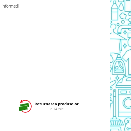
informatii
Returnarea produselor
in 14 zile