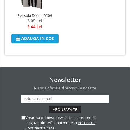
Odorizant Camera Electric
Profesional
Pensula Desen 6/Set
Odorizant Camera Ambi Pur
3,05 Lei
2,44 Lei
Rezerva Odorizant Camera
Rezerva Odorizant Camera Glade
ADAUGA IN COS
Rezerva Odorizant Camera Air Wick
Newsletter
Nu rata ofertele si promotiile noastre
Vreau sa primesc newsletter cu promotiile
magazinului. Afla mai multe in
Politica de
Confidentialitate