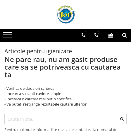
Toate Produsele
Ingrijire Casa
1
2
Detergenti Rufe
Detergenti Pudra
Articole pentru igienizare
Detergent Lichid
Ne pare rau, nu am gasit produse
Balsam De Rufe
care sa se potriveasca cu cautarea
Detergenti Curatenie Casa
ta
Sano Detergent Pardoseli
- Verifica de doua ori scrierea
Asevi Pardoseli
- Incearca sa cauti cuvinte simple
Produse Pentru Baie
- Incearca o cautare mai putin specifica
- Va puteti restrange rezultatele cautarii ulterior
Produse Pentru Bucatarie
Detergenti Curatenie Casa
Detergent Pardoseli
Pentru mai multe informatii te rog sa ne contactezi la numarul de