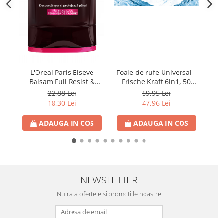
Detergent Vase Pentru Masina
Detergent Vase Manual
Solutie Clatire Vase
Sare Masina De Spalat
Folie Si Pungi Alimentare
L'Oreal Paris Elseve
Foaie de rufe Universal -
P
Lavete Si Bureti
Balsam Full Resist &
Frische Kraft 6in1, 50
Curatenie Bucatarie
Arginina 200ml
foite
22,88 Lei
59,95 Lei
Pungi Ambalare / Saci Menajeri
18,30 Lei
47,96 Lei
Vase Si Accesorii
ADAUGA IN COS
ADAUGA IN COS
Diverse pentru bucatarie
Igiena si Dezinfectie
Cif Spray Baie
Detartrant WC
Dezinfectant Baie
NEWSLETTER
Dezinfectant Bucatarie
Nu rata ofertele si promotiile noastre
Dezinfectant Sano
Domestos Verde