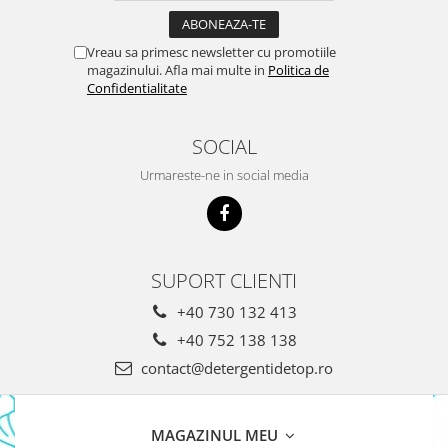
Domestos WC
Gel Antibacterian
Vreau sa primesc newsletter cu promotiile
magazinului. Afla mai multe in
Politica de
Igienol Dezinfectant
Confidentialitate
Produse Curatenie Baie
Produse Sano Baie
SOCIAL
Sanytol Dezinfectant
Hartie Igienica
Urmareste-ne in social media
Prosoape De Hartie Si Servetele
Prosoape de Hartie
Odorizant Camera Profesional
SUPORT CLIENTI
Odorizant Camera Electric
+40 730 132 413
Odorizant Camera Air Wick
+40 752 138 138
Odorizant Camera cu Betisoare
contact@detergentidetop.ro
Odorizant Camera Electric
Profesional
Odorizant Camera Ambi Pur
MAGAZINUL MEU
Rezerva Odorizant Camera