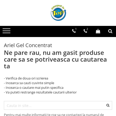
Toate Produsele
Ingrijire Casa
1
2
Detergenti Rufe
Detergenti Pudra
Ariel Gel Concentrat
Detergent Lichid
Ne pare rau, nu am gasit produse
Balsam De Rufe
care sa se potriveasca cu cautarea
Detergenti Curatenie Casa
ta
Sano Detergent Pardoseli
- Verifica de doua ori scrierea
Asevi Pardoseli
- Incearca sa cauti cuvinte simple
Produse Pentru Baie
- Incearca o cautare mai putin specifica
- Va puteti restrange rezultatele cautarii ulterior
Produse Pentru Bucatarie
Detergenti Curatenie Casa
Detergent Pardoseli
Pentru mai multe informatii te rog sa ne contactezi la numarul de