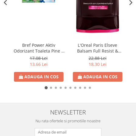
Detergent Vase Pentru Masina
Detergent Vase Manual
Solutie Clatire Vase
Sare Masina De Spalat
Folie Si Pungi Alimentare
Ni
Bref Power Aktiv
L'Oreal Paris Elseve
Lavete Si Bureti
Odorizant Toaleta Pine 3
Balsam Full Resist &
Curatenie Bucatarie
x 50G
Arginina 200ml
17,08 Lei
22,88 Lei
Pungi Ambalare / Saci Menajeri
13,66 Lei
18,30 Lei
Vase Si Accesorii
ADAUGA IN COS
ADAUGA IN COS
Diverse pentru bucatarie
Igiena si Dezinfectie
Cif Spray Baie
Detartrant WC
Dezinfectant Baie
NEWSLETTER
Dezinfectant Bucatarie
Nu rata ofertele si promotiile noastre
Dezinfectant Sano
Domestos Verde