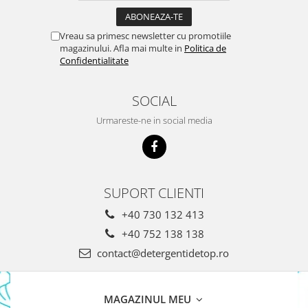
Domestos WC
Gel Antibacterian
Vreau sa primesc newsletter cu promotiile
magazinului. Afla mai multe in
Politica de
Igienol Dezinfectant
Confidentialitate
Produse Curatenie Baie
Produse Sano Baie
SOCIAL
Sanytol Dezinfectant
Hartie Igienica
Urmareste-ne in social media
Prosoape De Hartie Si Servetele
Prosoape de Hartie
Odorizant Camera Profesional
SUPORT CLIENTI
Odorizant Camera Electric
+40 730 132 413
Odorizant Camera Air Wick
+40 752 138 138
Odorizant Camera cu Betisoare
contact@detergentidetop.ro
Odorizant Camera Electric
Profesional
Odorizant Camera Ambi Pur
MAGAZINUL MEU
Rezerva Odorizant Camera