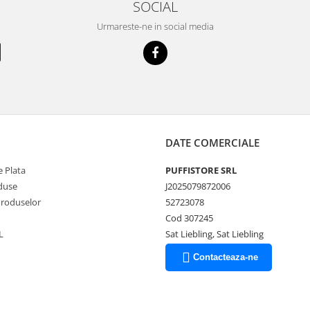
SOCIAL
Urmareste-ne in social media
DATE COMERCIALE
 Plata
PUFFISTORE SRL
duse
J2025079872006
Produselor
52723078
Cod 307245
L
Sat Liebling, Sat Liebling
Contacteaza-ne