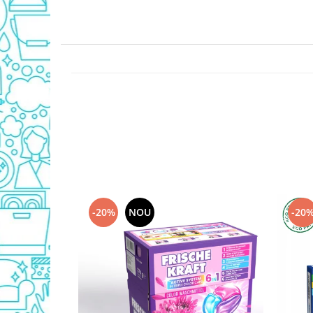
Detergent Geamuri
Detergent Mobila
Detergenti De Haine
Detergent Capsule
Detergent Pentru Pete
Detergent Ariel
Balsam De Rufe
Semana Balsam Rufe
Sano Maxima Balsam
Pachete Produse Curatenie
Produse Pentru Baie
-20%
NOU
-20
Duck WC
Odorizant WC Bref
Odorizant Vas WC
Odorizant Bazin WC
Cantar
Produse Pentru Bucatarie