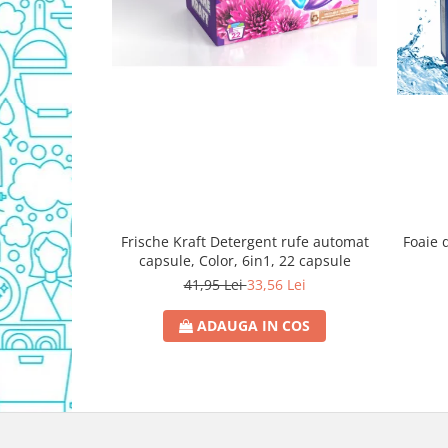
Detergent Vase Pentru Masina
Detergent Vase Manual
Solutie Clatire Vase
Sare Masina De Spalat
Folie Si Pungi Alimentare
Lavete Si Bureti
Curatenie Bucatarie
Pungi Ambalare / Saci Menajeri
Vase Si Accesorii
Frische Kraft Detergent rufe automat
Foaie 
Diverse pentru bucatarie
capsule, Color, 6in1, 22 capsule
Igiena si Dezinfectie
41,95 Lei
33,56 Lei
Cif Spray Baie
ADAUGA IN COS
Detartrant WC
Dezinfectant Baie
Dezinfectant Bucatarie
Dezinfectant Sano
Domestos Verde