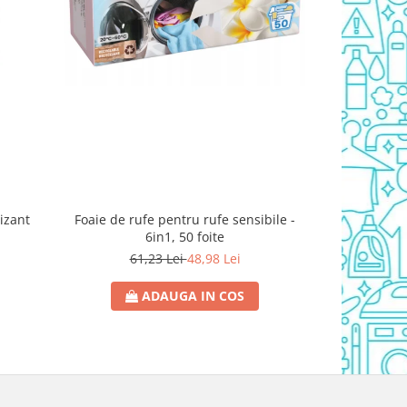
izant
Foaie de rufe pentru rufe sensibile -
L'Oreal Paris
6in1, 50 foite
& 
61,23 Lei
48,98 Lei
22
ADAUGA IN COS