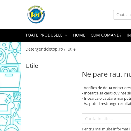
Toate Produsele
Ingrijire Casa
TOATE PRODUSELE
HOME
CUM COMAND?
I
Detergenti Rufe
Detergenti Pudra
Detergentidetop.ro /
Utile
Detergent Lichid
Balsam De Rufe
Utile
Ne pare rau, nu
Detergenti Curatenie Casa
Sano Detergent Pardoseli
- Verifica de doua ori scriere
Asevi Pardoseli
- Incearca sa cauti cuvinte s
Produse Pentru Baie
- Incearca o cautare mai puti
- Va puteti restrange rezultat
Produse Pentru Bucatarie
Detergenti Curatenie Casa
Detergent Pardoseli
Pentru mai multe informatii 