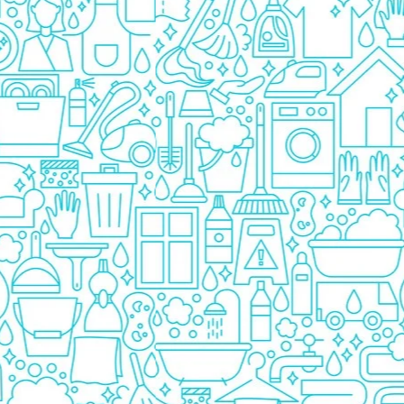
Prezervative
Ingrijire Orala
Pasta De Dinti
Periuta Dinti
Apa De Gura
Ata Dentara
Creme Depilatoare
Spuma Si Geluri De Barbierit
Protectie Insecte
Betisoare de Urechi
Ingrijire Intima
Aparat de ras
Aparat de Ras Gillette
Aparate de Ras Venus
Accesorii