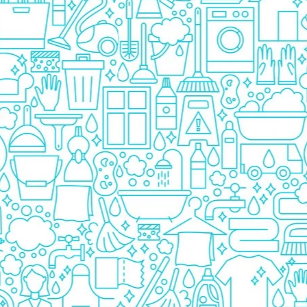
Detergent Bebelusi
Detergent Bebelusi Ariel
Sampon Bebelusi
Pasta de dinti *B*
Periuta De Dinti *B*
Periuta de Dinti Electrica Copii
Periuta de Dinti Oral B
Gel de Dus Bebelusi
Ingrijire Adulti
Scutece Adulti
Servetele Umede Adulti
Ingrijire Personala
Cosmetice
Absorbante
Absorbante & Tampoane
Tampoane