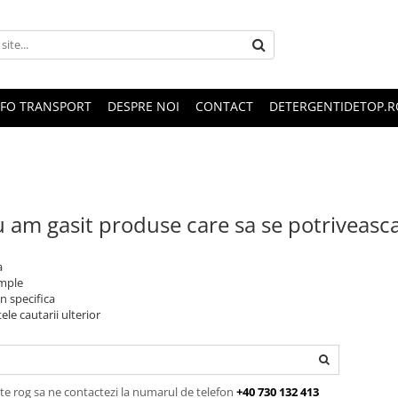
NFO TRANSPORT
DESPRE NOI
CONTACT
DETERGENTIDETOP.R
 am gasit produse care sa se potriveasc
a
imple
n specifica
ele cautarii ulterior
te rog sa ne contactezi la numarul de telefon
+40 730 132 413