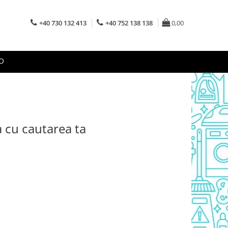
+40 730 132 413
+40 752 138 138
0,00
O
a cu cautarea ta