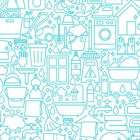
Pasta De Dinti
Cosmetice
Deodorante
Creme
Ingrijire Unghii
Machiaje/Pensule
Sapun
Sapun Solid
Sapun Lichid
Par
Vopsea
Sampon
Balsam/Masca
Coafura
Ustensile
Gel de Dus