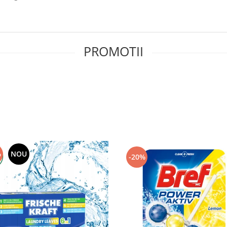
PROMOTII
%
NOU
-20%