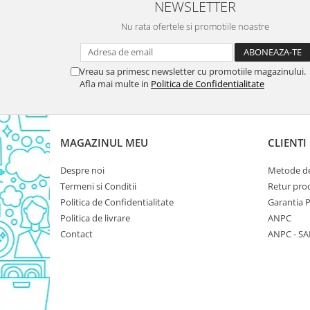
NEWSLETTER
Domestos WC
Nu rata ofertele si promotiile noastre
Gel Antibacterian
Igienol Dezinfectant
Produse Curatenie Baie
Vreau sa primesc newsletter cu promotiile magazinului.
Afla mai multe in
Politica de Confidentialitate
Produse Sano Baie
Sanytol Dezinfectant
Hartie Igienica
MAGAZINUL MEU
CLIENTI
Prosoape De Hartie Si Servetele
Prosoape de Hartie
Despre noi
Metode de
Odorizant Camera Profesional
Termeni si Conditii
Retur pro
Politica de Confidentialitate
Garantia 
Odorizant Camera Electric
Politica de livrare
ANPC
Odorizant Camera Air Wick
Contact
ANPC - SA
Odorizant Camera cu Betisoare
Odorizant Camera Electric
Profesional
Odorizant Camera Ambi Pur
Rezerva Odorizant Camera