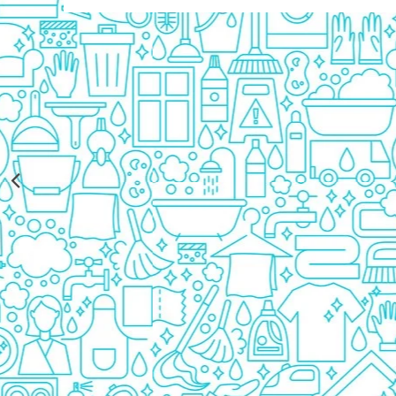
Rezerva Odorizant Camera Glade
Rezerva Odorizant Camera Air Wick
Ingrijire Bebelusi
Servetele Umede Bebelusi
Suplimente Bebelusi
Lenjerii
Ingrijire Bebelusi
Scutece
Scutece Huggies
Scutece Happy
Scutece Pampers Bebelusi
Balsam Rufe Bebelusi
Servetele Umede Bebelusi
Suplimente Bebelusi
Betisoare