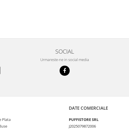
SOCIAL
Urmareste-ne in social media
DATE COMERCIALE
 Plata
PUFFISTORE SRL
duse
J2025079872006