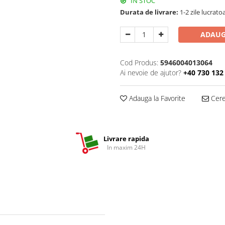
IN STOC
Durata de livrare:
1-2 zile lucrato
ADAUG
Cod Produs:
5946004013064
Ai nevoie de ajutor?
+40 730 132
Adauga la Favorite
Cere 
Livrare rapida
In maxim 24H