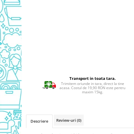
Detergent Geamuri
Detergent Mobila
Detergenti De Haine
Detergent Capsule
Detergent Pentru Pete
Detergent Ariel
Balsam De Rufe
Semana Balsam Rufe
Sano Maxima Balsam
Pachete Produse Curatenie
Transport in toata tara.
Produse Pentru Baie
Trimitem oriunde in tara, direct la tine
acasa. Costul de 19,90 RON este pentru
Duck WC
maxim 15kg.
Odorizant WC Bref
Odorizant Vas WC
Odorizant Bazin WC
Review-uri
(0)
Descriere
Cantar
Produse Pentru Bucatarie