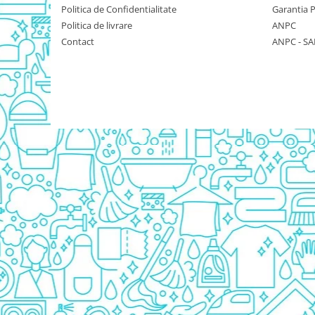
Politica de Confidentialitate
Garantia 
Rezerva Odorizant Camera Glade
Politica de livrare
ANPC
Rezerva Odorizant Camera Air Wick
Contact
ANPC - SA
Ingrijire Bebelusi
Servetele Umede Bebelusi
Suplimente Bebelusi
Lenjerii
Ingrijire Bebelusi
Scutece
Scutece Huggies
Scutece Happy
Scutece Pampers Bebelusi
Balsam Rufe Bebelusi
Servetele Umede Bebelusi
Suplimente Bebelusi
Betisoare