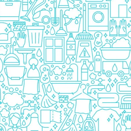
Detergent Bebelusi
Detergent Bebelusi Ariel
Sampon Bebelusi
Pasta de dinti *B*
Periuta De Dinti *B*
Periuta de Dinti Electrica Copii
Periuta de Dinti Oral B
Gel de Dus Bebelusi
Ingrijire Adulti
Scutece Adulti
Servetele Umede Adulti
Ingrijire Personala
Cosmetice
Absorbante
Absorbante & Tampoane
Tampoane