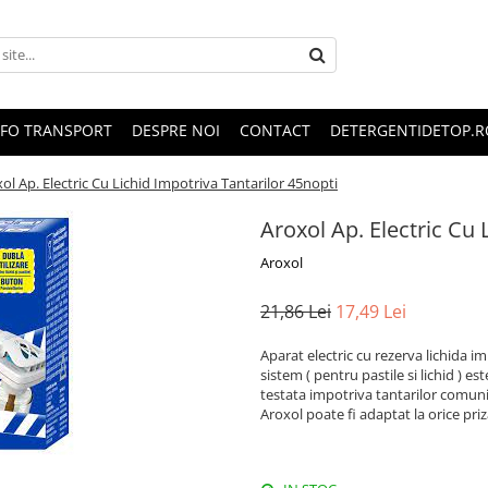
NFO TRANSPORT
DESPRE NOI
CONTACT
DETERGENTIDETOP.R
ol Ap. Electric Cu Lichid Impotriva Tantarilor 45nopti
Aroxol Ap. Electric Cu 
Aroxol
21,86 Lei
17,49 Lei
Aparat electric cu rezerva lichida i
sistem ( pentru pastile si lichid ) e
testata impotriva tantarilor comuni, 
Aroxol poate fi adaptat la orice priz