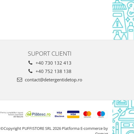
SUPORT CLIENTI
+40 730 132 413
+40 752 138 138
contact@detergentidetop.ro
©Copyright PUFFISTORE SRL 2026
Platforma E-commerce by
Gomag