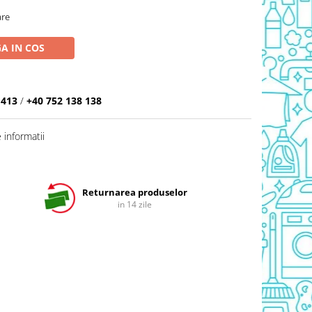
are
A IN COS
 413
/
+40 752 138 138
informatii
Returnarea produselor
in 14 zile