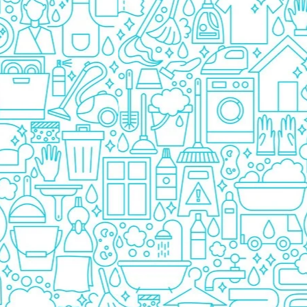
Prezervative
Ingrijire Orala
Pasta De Dinti
Periuta Dinti
Apa De Gura
Ata Dentara
Creme Depilatoare
Spuma Si Geluri De Barbierit
Protectie Insecte
Betisoare de Urechi
Ingrijire Intima
Aparat de ras
Aparat de Ras Gillette
Aparate de Ras Venus
Accesorii