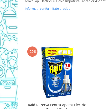
Aroxol Ap. Electric Cu Lichid Impotriva Tantarilor 45nopti
Detergent Vase Pentru Masina
Informatii conformitate produs
Detergent Vase Manual
Solutie Clatire Vase
Sare Masina De Spalat
Folie Si Pungi Alimentare
Lavete Si Bureti
Curatenie Bucatarie
Pungi Ambalare / Saci Menajeri
-20%
Vase Si Accesorii
Diverse pentru bucatarie
Igiena si Dezinfectie
Cif Spray Baie
Detartrant WC
Dezinfectant Baie
Dezinfectant Bucatarie
Dezinfectant Sano
Raid Rezerva Pentru Aparat Electric
Domestos Verde