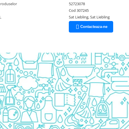
Produselor
52723078
Cod 307245
L
Sat Liebling, Sat Liebling
Contacteaza-ne