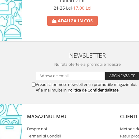
Tantari 21ml
Domestos WC
21,25 Lei
17,00 Lei
Gel Antibacterian
ADAUGA IN COS
Igienol Dezinfectant
Produse Curatenie Baie
Produse Sano Baie
Sanytol Dezinfectant
NEWSLETTER
Hartie Igienica
Prosoape De Hartie Si Servetele
Nu rata ofertele si promotiile noastre
Prosoape de Hartie
Odorizant Camera Profesional
Vreau sa primesc newsletter cu promotiile magazinului.
Afla mai multe in
Politica de Confidentialitate
Odorizant Camera Electric
Odorizant Camera Air Wick
Odorizant Camera cu Betisoare
Odorizant Camera Electric
MAGAZINUL MEU
CLIENTI
Profesional
Despre noi
Metode de
Odorizant Camera Ambi Pur
Termeni si Conditii
Retur pro
Rezerva Odorizant Camera