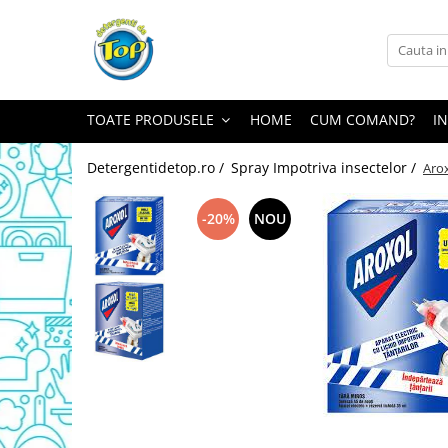
Toate Produsele
Ingrijire Casa
TOATE PRODUSELE
HOME
CUM COMAND?
I
Detergenti Rufe
Detergenti Pudra
Detergentidetop.ro /
Spray Impotriva insectelor /
Arox
Detergent Lichid
Balsam De Rufe
-20%
NOU
Detergenti Curatenie Casa
Sano Detergent Pardoseli
Asevi Pardoseli
Produse Pentru Baie
Produse Pentru Bucatarie
Detergenti Curatenie Casa
Detergent Pardoseli