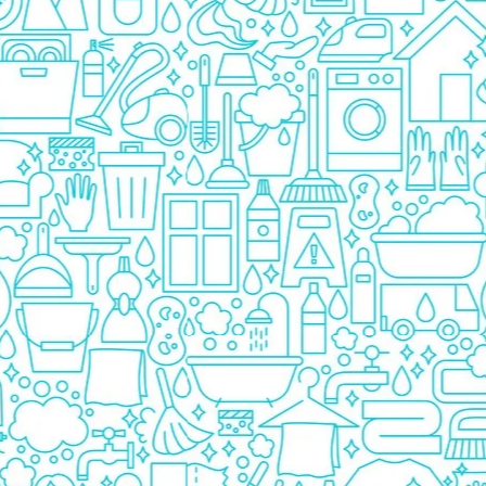
Pasta De Dinti
Cosmetice
Deodorante
Creme
Ingrijire Unghii
Machiaje/Pensule
Sapun
Sapun Solid
Sapun Lichid
Par
Vopsea
Sampon
Balsam/Masca
Coafura
Ustensile
Gel de Dus