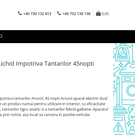
+40 730 132 413
+40 752 138 138
0,00
O
Lichid Impotriva Tantarilor 45nopti
mpotriva tantarilor Aroxol, 45 nopti Aroxol aparat electric dual
ste un produs numai pentru utilizare in interior, cu eficacitate
tantarilor tigru asiatic si a tantarilor febrei galbene. Aparatul
a prin rotire, asa incat sa ramana in pozitie vericala.