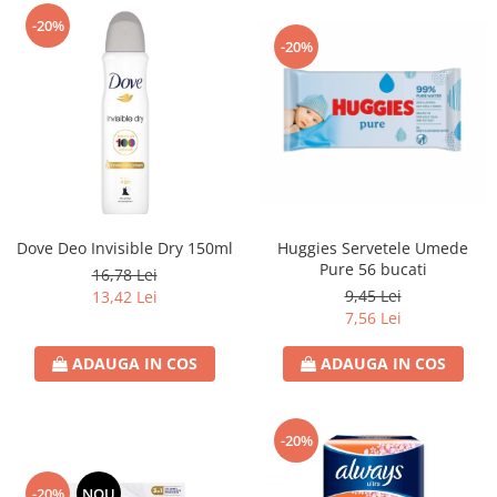
-20%
-20%
Dove Deo Invisible Dry 150ml
Huggies Servetele Umede
Pure 56 bucati
16,78 Lei
9,45 Lei
13,42 Lei
7,56 Lei
ADAUGA IN COS
ADAUGA IN COS
-20%
-20%
NOU