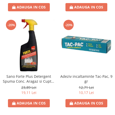
ADAUGA IN COS
ADAUGA IN COS
-20%
-20%
Sano Forte Plus Detergent
Adeziv incaltaminte Tac-Pac, 9
Spuma Conc. Aragaz si Cuptor
gr
750ml
23,89 Lei
12,71 Lei
19,11 Lei
10,17 Lei
ADAUGA IN COS
ADAUGA IN COS