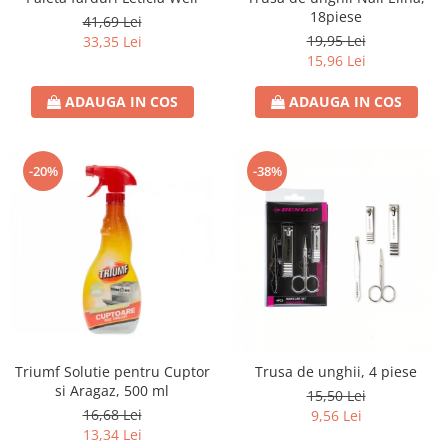
18piese
41,69 Lei
19,95 Lei
33,35 Lei
15,96 Lei
ADAUGA IN COS
ADAUGA IN COS
-20%
-38%
Triumf Solutie pentru Cuptor
Trusa de unghii, 4 piese
si Aragaz, 500 ml
15,50 Lei
16,68 Lei
9,56 Lei
13,34 Lei