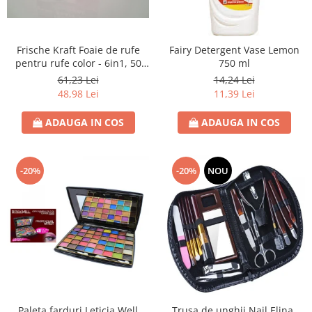
Rezerva Odorizant Camera Air Wick
Frische Kraft Foaie de rufe
Fairy Detergent Vase Lemon
pentru rufe color - 6in1, 50
750 ml
foite
61,23 Lei
14,24 Lei
48,98 Lei
11,39 Lei
ADAUGA IN COS
ADAUGA IN COS
-20%
-20%
NOU
Paleta farduri Leticia Well
Trusa de unghii Nail Elina,