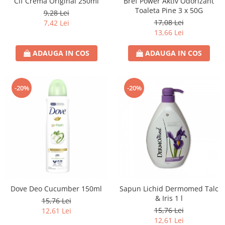
Cif Crema Original 250ml
Bref Power Aktiv Odorizant
Toaleta Pine 3 x 50G
9,28 Lei
17,08 Lei
7,42 Lei
13,66 Lei
ADAUGA IN COS
ADAUGA IN COS
-20%
-20%
Dove Deo Cucumber 150ml
Sapun Lichid Dermomed Talc
& Iris 1 l
15,76 Lei
15,76 Lei
12,61 Lei
12,61 Lei