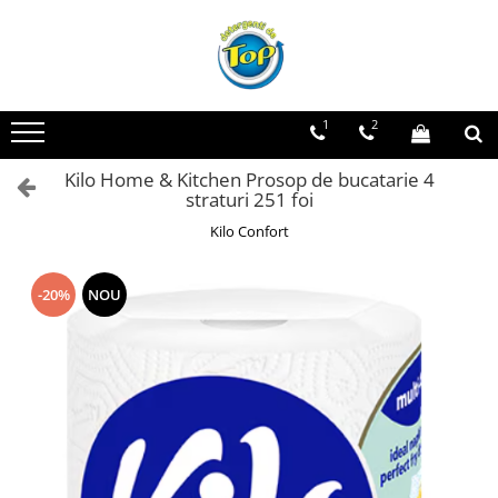
Toate Produsele
Ingrijire Casa
1
2
Detergenti Rufe
Kilo Home & Kitchen Prosop de bucatarie 4
Detergenti Pudra
straturi 251 foi
Detergent Lichid
Kilo Confort
Balsam De Rufe
Detergenti Curatenie Casa
-20%
NOU
Sano Detergent Pardoseli
Asevi Pardoseli
Produse Pentru Baie
Produse Pentru Bucatarie
Detergenti Curatenie Casa
Detergent Pardoseli