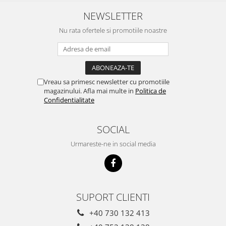
Detergent Bebelusi
NEWSLETTER
Detergent Bebelusi Ariel
Nu rata ofertele si promotiile noastre
Sampon Bebelusi
Pasta de dinti *B*
Periuta De Dinti *B*
Periuta de Dinti Electrica Copii
Vreau sa primesc newsletter cu promotiile
magazinului. Afla mai multe in
Politica de
Periuta de Dinti Oral B
Confidentialitate
Gel de Dus Bebelusi
Ingrijire Adulti
SOCIAL
Scutece Adulti
Urmareste-ne in social media
Servetele Umede Adulti
Ingrijire Personala
Cosmetice
SUPORT CLIENTI
Absorbante
Absorbante & Tampoane
+40 730 132 413
Tampoane