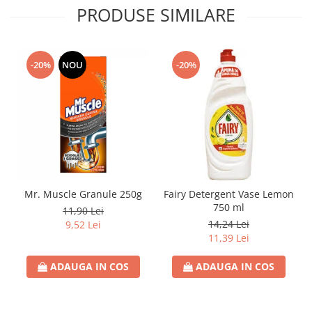
PRODUSE SIMILARE
Rezerva Odorizant Camera Glade
Rezerva Odorizant Camera Air Wick
Ingrijire Bebelusi
-20%
NOU
-20%
Servetele Umede Bebelusi
Suplimente Bebelusi
Lenjerii
Ingrijire Bebelusi
Scutece
Scutece Huggies
Mr. Muscle Granule 250g
Fairy Detergent Vase Lemon
Scutece Happy
750 ml
11,90 Lei
Scutece Pampers Bebelusi
14,24 Lei
9,52 Lei
Balsam Rufe Bebelusi
11,39 Lei
Servetele Umede Bebelusi
ADAUGA IN COS
ADAUGA IN COS
Suplimente Bebelusi
Betisoare