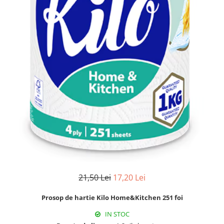
Detergent Geamuri
Detergent Mobila
Detergenti De Haine
Detergent Capsule
Detergent Pentru Pete
Detergent Ariel
Balsam De Rufe
Semana Balsam Rufe
Sano Maxima Balsam
Pachete Produse Curatenie
Produse Pentru Baie
Duck WC
Odorizant WC Bref
21,50 Lei
17,20 Lei
Odorizant Vas WC
Odorizant Bazin WC
Prosop de hartie Kilo Home&Kitchen 251 foi
Cantar
IN STOC
Produse Pentru Bucatarie