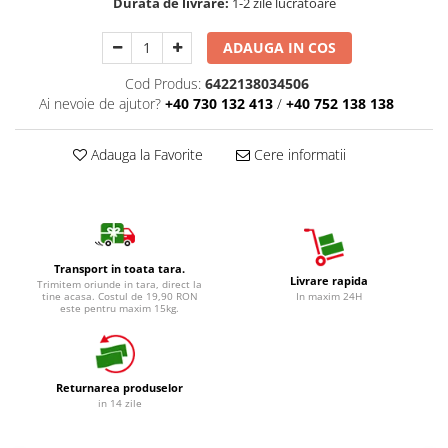
Durata de livrare:
1-2 zile lucratoare
Detergent Vase Pentru Masina
Detergent Vase Manual
ADAUGA IN COS
Solutie Clatire Vase
Cod Produs:
6422138034506
Sare Masina De Spalat
Ai nevoie de ajutor?
+40 730 132 413
/
+40 752 138 138
Folie Si Pungi Alimentare
Lavete Si Bureti
Adauga la Favorite
Cere informatii
Curatenie Bucatarie
Pungi Ambalare / Saci Menajeri
Vase Si Accesorii
Diverse pentru bucatarie
Transport in toata tara.
Igiena si Dezinfectie
Livrare rapida
Trimitem oriunde in tara, direct la
tine acasa. Costul de 19,90 RON
In maxim 24H
este pentru maxim 15kg.
Cif Spray Baie
Detartrant WC
Dezinfectant Baie
Returnarea produselor
Dezinfectant Bucatarie
in 14 zile
Dezinfectant Sano
Domestos Verde