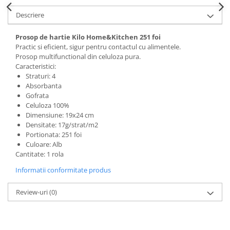
Domestos WC
Descriere
Gel Antibacterian
Igienol Dezinfectant
Prosop de hartie Kilo Home&Kitchen 251 foi
Practic si eficient, sigur pentru contactul cu alimentele.
Produse Curatenie Baie
Prosop multifunctional din celuloza pura.
Produse Sano Baie
Caracteristici:
Straturi: 4
Sanytol Dezinfectant
Absorbanta
Hartie Igienica
Gofrata
Celuloza 100%
Prosoape De Hartie Si Servetele
Dimensiune: 19x24 cm
Prosoape de Hartie
Densitate: 17g/strat/m2
Portionata: 251 foi
Odorizant Camera Profesional
Culoare: Alb
Odorizant Camera Electric
Cantitate: 1 rola
Odorizant Camera Air Wick
Informatii conformitate produs
Odorizant Camera cu Betisoare
Odorizant Camera Electric
Review-uri
(0)
Profesional
Odorizant Camera Ambi Pur
Rezerva Odorizant Camera