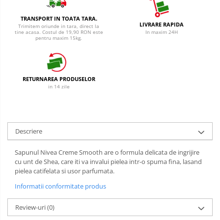
Cantar
Creme Depilatoare
Produse Pentru Bucatarie
TRANSPORT IN TOATA TARA.
Spuma Si Geluri De Barbierit
LIVRARE RAPIDA
Trimitem oriunde in tara, direct la
tine acasa. Costul de 19,90 RON este
In maxim 24H
Detergent Vase Pentru Masina
pentru maxim 15kg.
Protectie Insecte
Detergent Vase Manual
Betisoare de Urechi
Solutie Clatire Vase
Sare Masina De Spalat
Ingrijire Intima
RETURNAREA PRODUSELOR
Folie Si Pungi Alimentare
in 14 zile
Aparat de ras
Lavete Si Bureti
Aparat de Ras Gillette
Curatenie Bucatarie
Aparate de Ras Venus
Pungi Ambalare / Saci Menajeri
Descriere
Vase Si Accesorii
Accesorii
Sapunul Nivea Creme Smooth are o formula delicata de ingrijire
Diverse pentru bucatarie
Absorbante & Tampoane
cu unt de Shea, care iti va invalui pielea intr-o spuma fina, lasand
Igiena si Dezinfectie
pielea catifelata si usor parfumata.
Absorbante
Cif Spray Baie
Informatii conformitate produs
Absorbante Zilnice
Detartrant WC
Tampoane
Review-uri
(0)
Dezinfectant Baie
Benzi Depilatoare