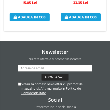
15,05 Lei
33,35 Lei
Odorizant Camera Electric
Profesional
Odorizant Camera Ambi Pur
ADAUGA IN COS
ADAUGA IN COS
Rezerva Odorizant Camera
Rezerva Odorizant Camera Glade
Rezerva Odorizant Camera Air Wick
Newsletter
Nu rata ofertele si promotiile noastre
Vreau sa primesc newsletter cu promotiile
magazinului. Afla mai multe in
Politica de
Confidentialitate
Social
Urmareste-ne in social media