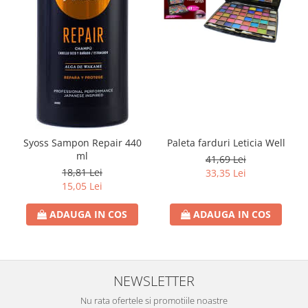
Rezerva Odorizant Camera Glade
Rezerva Odorizant Camera Air Wick
Ingrijire Bebelusi
Servetele Umede Bebelusi
Suplimente Bebelusi
Lenjerii
Ingrijire Bebelusi
Syoss Sampon Repair 440
Paleta farduri Leticia Well
Scutece
ml
41,69 Lei
18,81 Lei
33,35 Lei
Scutece Huggies
15,05 Lei
Scutece Happy
Scutece Pampers Bebelusi
ADAUGA IN COS
ADAUGA IN COS
Balsam Rufe Bebelusi
Servetele Umede Bebelusi
Suplimente Bebelusi
NEWSLETTER
Betisoare
Nu rata ofertele si promotiile noastre