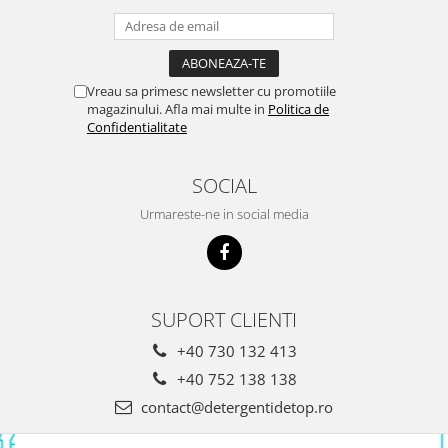
Detergent Bebelusi
Detergent Bebelusi Ariel
Sampon Bebelusi
Vreau sa primesc newsletter cu promotiile
Pasta de dinti *B*
magazinului. Afla mai multe in
Politica de
Confidentialitate
Periuta De Dinti *B*
Periuta de Dinti Electrica Copii
SOCIAL
Periuta de Dinti Oral B
Gel de Dus Bebelusi
Urmareste-ne in social media
Ingrijire Adulti
Scutece Adulti
Servetele Umede Adulti
SUPORT CLIENTI
Ingrijire Personala
+40 730 132 413
Cosmetice
+40 752 138 138
Absorbante
contact@detergentidetop.ro
Absorbante & Tampoane
Tampoane