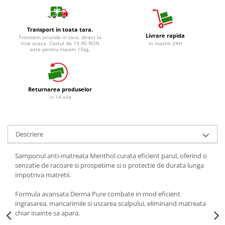
Detergent Vase Pentru Masina
Detergent Vase Manual
Transport in toata tara.
Solutie Clatire Vase
Livrare rapida
Trimitem oriunde in tara, direct la
tine acasa. Costul de 19,90 RON
In maxim 24H
Sare Masina De Spalat
este pentru maxim 15kg.
Folie Si Pungi Alimentare
Lavete Si Bureti
Curatenie Bucatarie
Returnarea produselor
in 14 zile
Pungi Ambalare / Saci Menajeri
Vase Si Accesorii
Diverse pentru bucatarie
Descriere
Igiena si Dezinfectie
Samponul anti-matreata Menthol curata eficient parul, oferind o
Cif Spray Baie
senzatie de racoare si prospetime si o protectie de durata lunga
Detartrant WC
impotriva matretii.
Dezinfectant Baie
Formula avansata Derma Pure combate in mod eficient
Dezinfectant Bucatarie
ingrasarea, mancarimile si uscarea scalpului, eliminand matreata
Dezinfectant Sano
chiar inainte sa apara.
Domestos Verde