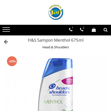
Toate Produsele
Ingrijire Casa
1
2
Detergenti Rufe
H&S Sampon Menthol 675ml
Detergenti Pudra
Detergent Lichid
Head & Shoulders
Balsam De Rufe
Detergenti Curatenie Casa
-20%
Sano Detergent Pardoseli
Asevi Pardoseli
Produse Pentru Baie
Produse Pentru Bucatarie
Detergenti Curatenie Casa
Detergent Pardoseli