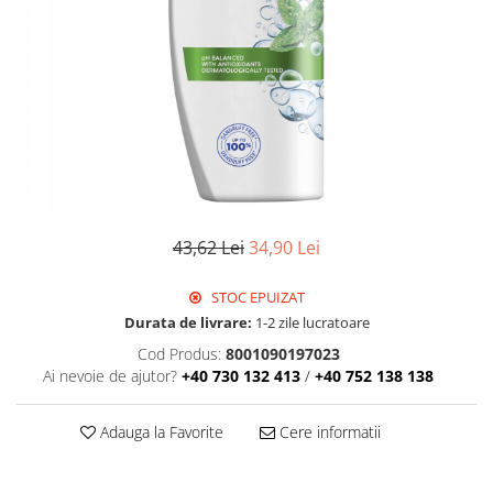
Detergent Geamuri
Detergent Mobila
Detergenti De Haine
Detergent Capsule
Detergent Pentru Pete
Detergent Ariel
Balsam De Rufe
Semana Balsam Rufe
Sano Maxima Balsam
43,62 Lei
34,90 Lei
Pachete Produse Curatenie
STOC EPUIZAT
Produse Pentru Baie
Durata de livrare:
1-2 zile lucratoare
Duck WC
Cod Produs:
8001090197023
Odorizant WC Bref
Ai nevoie de ajutor?
+40 730 132 413
/
+40 752 138 138
Odorizant Vas WC
Odorizant Bazin WC
Adauga la Favorite
Cere informatii
Cantar
Produse Pentru Bucatarie