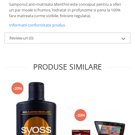
Samponul anti-matreata Menthol este conceput pentru a oferi
Domestos WC
un par moale si frumos, hidratat in profunzime si pana la 100%
Gel Antibacterian
fara matreata (urme vizibile, folosire regulata).
Igienol Dezinfectant
Informatii conformitate produs
Produse Curatenie Baie
Produse Sano Baie
Review-uri
(0)
Sanytol Dezinfectant
Hartie Igienica
Prosoape De Hartie Si Servetele
PRODUSE SIMILARE
Prosoape de Hartie
Odorizant Camera Profesional
-20%
Odorizant Camera Electric
Odorizant Camera Air Wick
Odorizant Camera cu Betisoare
Odorizant Camera Electric
-20%
Profesional
Odorizant Camera Ambi Pur
Rezerva Odorizant Camera