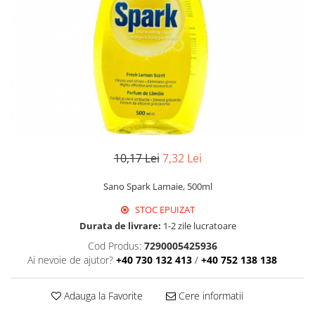
Detergent Geamuri
Detergent Mobila
Detergenti De Haine
Detergent Capsule
Detergent Pentru Pete
Detergent Ariel
Balsam De Rufe
Semana Balsam Rufe
Sano Maxima Balsam
10,17 Lei
7,32 Lei
Pachete Produse Curatenie
Sano Spark Lamaie, 500ml
Produse Pentru Baie
STOC EPUIZAT
Duck WC
Durata de livrare:
1-2 zile lucratoare
Odorizant WC Bref
Cod Produs:
7290005425936
Odorizant Vas WC
Ai nevoie de ajutor?
+40 730 132 413
/
+40 752 138 138
Odorizant Bazin WC
Cantar
Adauga la Favorite
Cere informatii
Produse Pentru Bucatarie