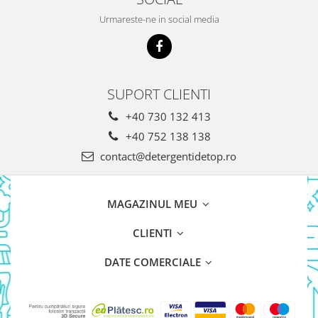
Detergent Bebelusi
Urmareste-ne in social media
Detergent Bebelusi Ariel
Sampon Bebelusi
Pasta de dinti *B*
SUPORT CLIENTI
Periuta De Dinti *B*
Periuta de Dinti Electrica Copii
+40 730 132 413
Periuta de Dinti Oral B
+40 752 138 138
Gel de Dus Bebelusi
contact@detergentidetop.ro
Ingrijire Adulti
Scutece Adulti
MAGAZINUL MEU
Servetele Umede Adulti
CLIENTI
Ingrijire Personala
Cosmetice
DATE COMERCIALE
Absorbante
Absorbante & Tampoane
Tampoane