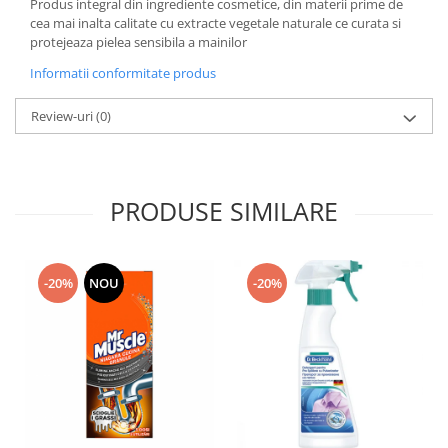
Produs integral din ingrediente cosmetice, din materii prime de
Domestos WC
cea mai inalta calitate cu extracte vegetale naturale ce curata si
protejeaza pielea sensibila a mainilor
Gel Antibacterian
Igienol Dezinfectant
Informatii conformitate produs
Produse Curatenie Baie
Review-uri
(0)
Produse Sano Baie
Sanytol Dezinfectant
Hartie Igienica
PRODUSE SIMILARE
Prosoape De Hartie Si Servetele
Prosoape de Hartie
Odorizant Camera Profesional
-20%
NOU
-20%
Odorizant Camera Electric
Odorizant Camera Air Wick
Odorizant Camera cu Betisoare
Odorizant Camera Electric
Profesional
Odorizant Camera Ambi Pur
Rezerva Odorizant Camera