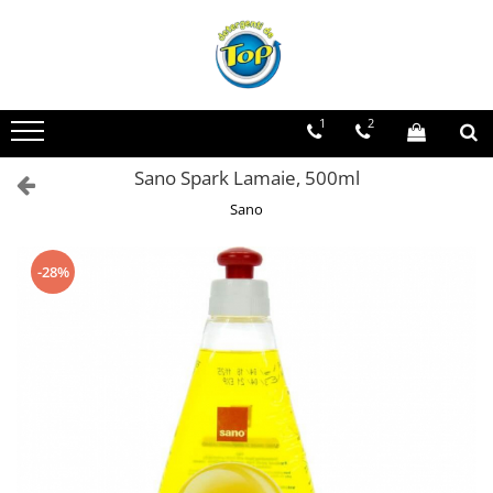
Toate Produsele
Ingrijire Casa
1
2
Detergenti Rufe
Sano Spark Lamaie, 500ml
Detergenti Pudra
Detergent Lichid
Sano
Balsam De Rufe
Detergenti Curatenie Casa
-28%
Sano Detergent Pardoseli
Asevi Pardoseli
Produse Pentru Baie
Produse Pentru Bucatarie
Detergenti Curatenie Casa
Detergent Pardoseli