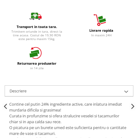
Detergent Vase Pentru Masina
Detergent Vase Manual
Solutie Clatire Vase
Transport in toata tara.
Sare Masina De Spalat
Livrare rapida
Trimitem oriunde in tara, direct la
tine acasa. Costul de 19,90 RON
In maxim 24H
Folie Si Pungi Alimentare
este pentru maxim 15kg.
Lavete Si Bureti
Curatenie Bucatarie
Pungi Ambalare / Saci Menajeri
Returnarea produselor
in 14 zile
Vase Si Accesorii
Diverse pentru bucatarie
Igiena si Dezinfectie
Descriere
Cif Spray Baie
Detartrant WC
Contine cel putin 24% ingrediente active, care inlatura imediat
murdaria dificila si grasimea!
Dezinfectant Baie
Curata in profunzime si ofera stralucire veselei si tacamurilor
Dezinfectant Bucatarie
chiar si in apa calda sau rece.
O picatura pe un burete umed este suficienta pentru o cantitate
Dezinfectant Sano
mare de vase si tacamuri.
Domestos Verde