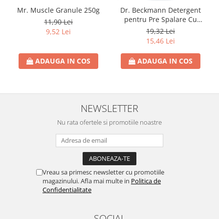
Mr. Muscle Granule 250g
Dr. Beckmann Detergent
Rezerva Odorizant Camera Glade
pentru Pre Spalare Cu
11,90 Lei
Rezerva Odorizant Camera Air Wick
Pulverizator 250ml
19,32 Lei
9,52 Lei
Ingrijire Bebelusi
15,46 Lei
Servetele Umede Bebelusi
ADAUGA IN COS
ADAUGA IN COS
Suplimente Bebelusi
Lenjerii
Ingrijire Bebelusi
NEWSLETTER
Scutece
Nu rata ofertele si promotiile noastre
Scutece Huggies
Scutece Happy
Scutece Pampers Bebelusi
Balsam Rufe Bebelusi
Vreau sa primesc newsletter cu promotiile
Servetele Umede Bebelusi
magazinului. Afla mai multe in
Politica de
Confidentialitate
Suplimente Bebelusi
Betisoare
SOCIAL