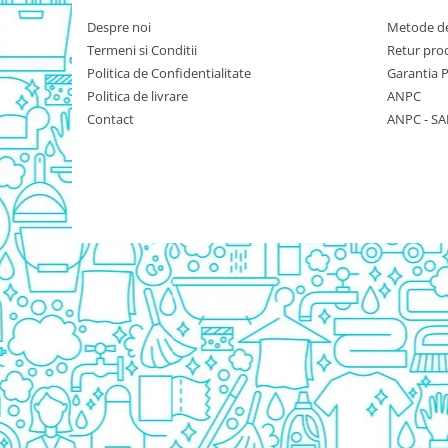
Detergent Bebelusi
Despre noi
Metode de
Detergent Bebelusi Ariel
Termeni si Conditii
Retur pro
Sampon Bebelusi
Politica de Confidentialitate
Garantia 
Politica de livrare
ANPC
Pasta de dinti *B*
Contact
ANPC - SA
Periuta De Dinti *B*
Periuta de Dinti Electrica Copii
Periuta de Dinti Oral B
Gel de Dus Bebelusi
Ingrijire Adulti
Scutece Adulti
Servetele Umede Adulti
Ingrijire Personala
Cosmetice
Absorbante
Absorbante & Tampoane
Tampoane