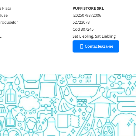
 Plata
PUFFISTORE SRL
duse
J2025079872006
Produselor
52723078
Cod 307245
L
Sat Liebling, Sat Liebling
Contacteaza-ne