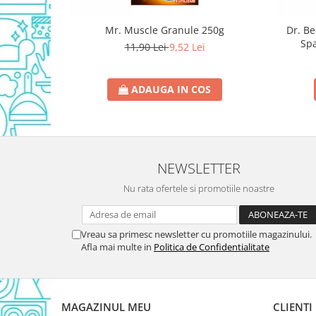
Rezerva Odorizant Camera Glade
Mr. Muscle Granule 250g
Dr. B
Rezerva Odorizant Camera Air Wick
Spa
11,90 Lei
9,52 Lei
Ingrijire Bebelusi
Servetele Umede Bebelusi
ADAUGA IN COS
Suplimente Bebelusi
Lenjerii
Ingrijire Bebelusi
Scutece
NEWSLETTER
Scutece Huggies
Nu rata ofertele si promotiile noastre
Scutece Happy
Scutece Pampers Bebelusi
Vreau sa primesc newsletter cu promotiile magazinului.
Balsam Rufe Bebelusi
Afla mai multe in
Politica de Confidentialitate
Servetele Umede Bebelusi
Suplimente Bebelusi
Betisoare
MAGAZINUL MEU
CLIENTI