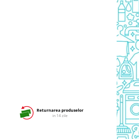
Returnarea produselor
in 14 zile