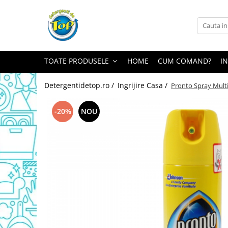
Toate Produsele
Ingrijire Casa
TOATE PRODUSELE
HOME
CUM COMAND?
I
Detergenti Rufe
Detergenti Pudra
Detergentidetop.ro /
Ingrijire Casa /
Pronto Spray Multi
Detergent Lichid
Balsam De Rufe
-20%
NOU
Detergenti Curatenie Casa
Sano Detergent Pardoseli
Asevi Pardoseli
Produse Pentru Baie
Produse Pentru Bucatarie
Detergenti Curatenie Casa
Detergent Pardoseli