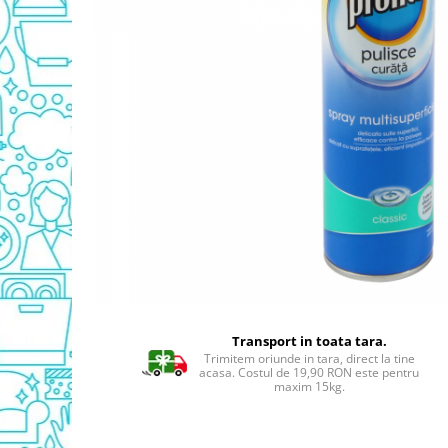
Detergent Geamuri
Detergent Mobila
Detergenti De Haine
Detergent Capsule
Detergent Pentru Pete
Detergent Ariel
Balsam De Rufe
Semana Balsam Rufe
Sano Maxima Balsam
Pachete Produse Curatenie
Produse Pentru Baie
Duck WC
Odorizant WC Bref
Transport in toata tara.
Odorizant Vas WC
Trimitem oriunde in tara, direct la tine
acasa. Costul de 19,90 RON este pentru
Odorizant Bazin WC
maxim 15kg.
Cantar
Produse Pentru Bucatarie