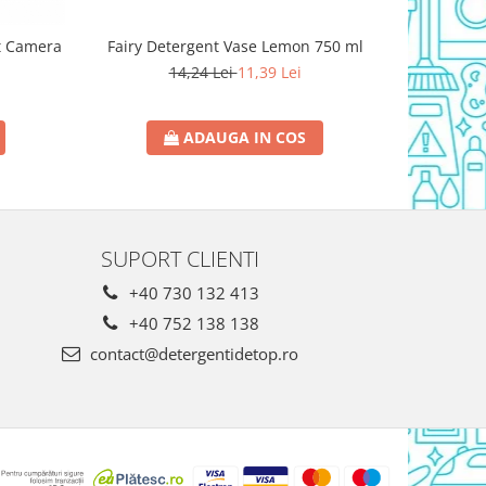
t Camera
Fairy Detergent Vase Lemon 750 ml
Triumf Sol
14,24 Lei
11,39 Lei
ADAUGA IN COS
SUPORT CLIENTI
+40 730 132 413
+40 752 138 138
contact@detergentidetop.ro