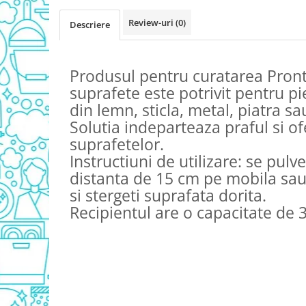
Detergent Vase Pentru Masina
Review-uri
(0)
Descriere
Detergent Vase Manual
Solutie Clatire Vase
Sare Masina De Spalat
Produsul pentru curatarea Pront
Folie Si Pungi Alimentare
suprafete este potrivit pentru pi
Lavete Si Bureti
din lemn, sticla, metal, piatra sa
Curatenie Bucatarie
Solutia indeparteaza praful si of
Pungi Ambalare / Saci Menajeri
suprafetelor.
Vase Si Accesorii
Instructiuni de utilizare: se pulv
Diverse pentru bucatarie
distanta de 15 cm pe mobila sau 
si stergeti suprafata dorita.
Igiena si Dezinfectie
Recipientul are o capacitate de 
Cif Spray Baie
Detartrant WC
Dezinfectant Baie
Dezinfectant Bucatarie
Dezinfectant Sano
Domestos Verde