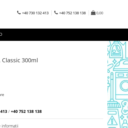
+40 730 132 413
+40 752 138 138
0,00
O
 Classic 300ml
are
 413
/
+40 752 138 138
informatii