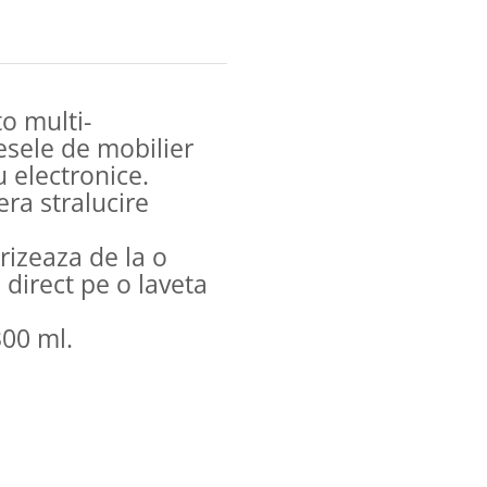
o multi-
esele de mobilier
u electronice.
era stralucire
erizeaza de la o
direct pe o laveta
300 ml.