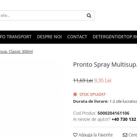
NFO TRANSPORT
DESPRE NOI
CONTACT
DETERGENTIDETOP.R
sup. Classic 300ml
Pronto Spray Multisup.
11,69 Lei
9,35 Lei
STOC EPUIZAT
Durata de livrare:
1-2 zile lucrato
Cod Produs:
5000204161106
Ai nevoie de ajutor?
+40 730 132
Adauga la Favorite
Cere 