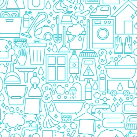
Pasta De Dinti
Cosmetice
Deodorante
Creme
Ingrijire Unghii
Machiaje/Pensule
Sapun
Sapun Solid
Sapun Lichid
Par
Vopsea
Sampon
Balsam/Masca
Coafura
Ustensile
Gel de Dus