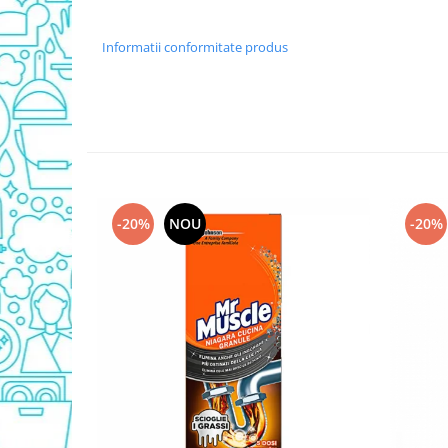
Domestos WC
Gel Antibacterian
Informatii conformitate produs
Igienol Dezinfectant
Produse Curatenie Baie
Produse Sano Baie
Sanytol Dezinfectant
Hartie Igienica
Prosoape De Hartie Si Servetele
-20%
NOU
-20%
Prosoape de Hartie
Odorizant Camera Profesional
Odorizant Camera Electric
Odorizant Camera Air Wick
Odorizant Camera cu Betisoare
Odorizant Camera Electric
Profesional
Odorizant Camera Ambi Pur
Rezerva Odorizant Camera