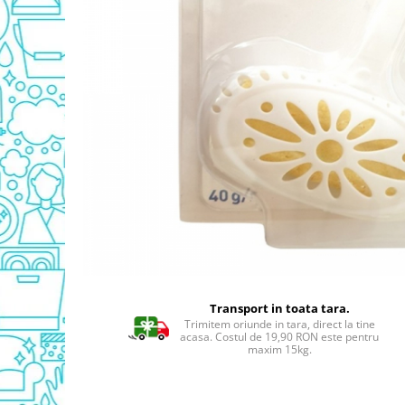
Detergent Geamuri
Detergent Mobila
Detergenti De Haine
Detergent Capsule
Detergent Pentru Pete
Detergent Ariel
Balsam De Rufe
Semana Balsam Rufe
Sano Maxima Balsam
Pachete Produse Curatenie
Produse Pentru Baie
Duck WC
Odorizant WC Bref
Transport in toata tara.
Odorizant Vas WC
Trimitem oriunde in tara, direct la tine
acasa. Costul de 19,90 RON este pentru
Odorizant Bazin WC
maxim 15kg.
Cantar
Produse Pentru Bucatarie