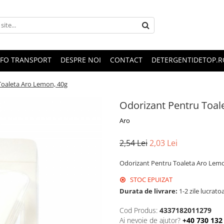
NFO TRANSPORT
DESPRE NOI
CONTACT
DETERGENTIDETOP.R
Toaleta Aro Lemon, 40g
Odorizant Pentru Toal
Aro
2,54 Lei
2,03 Lei
Odorizant Pentru Toaleta Aro Lemo
STOC EPUIZAT
Durata de livrare:
1-2 zile lucrato
Cod Produs:
4337182011279
Ai nevoie de ajutor?
+40 730 132