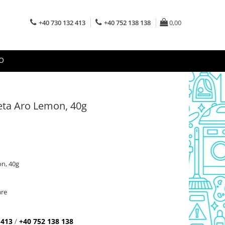
+40 730 132 413
+40 752 138 138
0,00
O
eta Aro Lemon, 40g
n, 40g
are
 413
/
+40 752 138 138