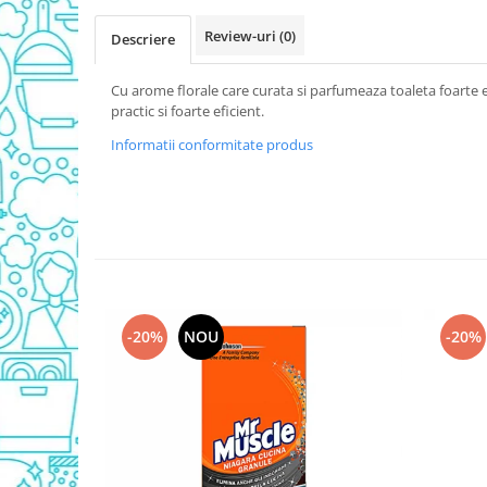
Detergent Vase Pentru Masina
Review-uri
(0)
Descriere
Detergent Vase Manual
Solutie Clatire Vase
Cu arome florale care curata si parfumeaza toaleta foarte 
Sare Masina De Spalat
practic si foarte eficient.
Folie Si Pungi Alimentare
Informatii conformitate produs
Lavete Si Bureti
Curatenie Bucatarie
Pungi Ambalare / Saci Menajeri
Vase Si Accesorii
Diverse pentru bucatarie
Igiena si Dezinfectie
-20%
NOU
-20%
Cif Spray Baie
Detartrant WC
Dezinfectant Baie
Dezinfectant Bucatarie
Dezinfectant Sano
Domestos Verde