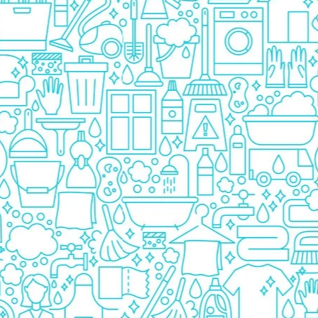
Detergent Bebelusi
Detergent Bebelusi Ariel
Sampon Bebelusi
Pasta de dinti *B*
Periuta De Dinti *B*
Periuta de Dinti Electrica Copii
Periuta de Dinti Oral B
Gel de Dus Bebelusi
Ingrijire Adulti
Scutece Adulti
Servetele Umede Adulti
Ingrijire Personala
Cosmetice
Absorbante
Absorbante & Tampoane
Tampoane