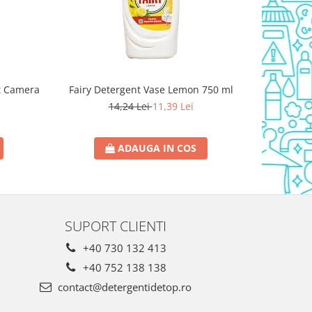
t Camera
Fairy Detergent Vase Lemon 750 ml
Triumf Sol
14,24 Lei
11,39 Lei
ADAUGA IN COS
SUPORT CLIENTI
+40 730 132 413
+40 752 138 138
contact@detergentidetop.ro