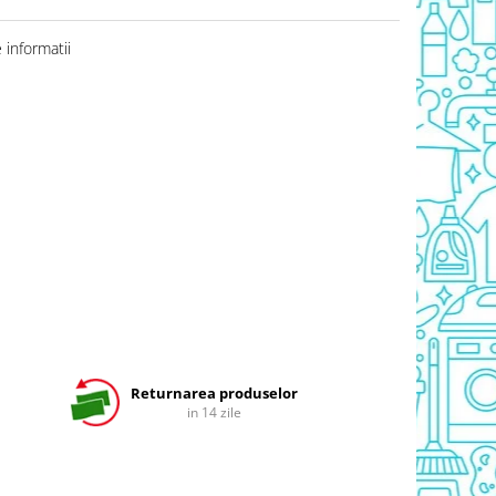
informatii
Returnarea produselor
in 14 zile