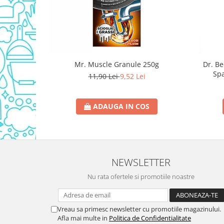
Domestos WC
Gel Antibacterian
Igienol Dezinfectant
Produse Curatenie Baie
Produse Sano Baie
Mr. Muscle Granule 250g
Dr. B
Spa
Sanytol Dezinfectant
11,90 Lei
9,52 Lei
Hartie Igienica
Prosoape De Hartie Si Servetele
ADAUGA IN COS
Prosoape de Hartie
Odorizant Camera Profesional
Odorizant Camera Electric
NEWSLETTER
Odorizant Camera Air Wick
Odorizant Camera cu Betisoare
Nu rata ofertele si promotiile noastre
Odorizant Camera Electric
Profesional
Odorizant Camera Ambi Pur
Vreau sa primesc newsletter cu promotiile magazinului.
Afla mai multe in
Politica de Confidentialitate
Rezerva Odorizant Camera