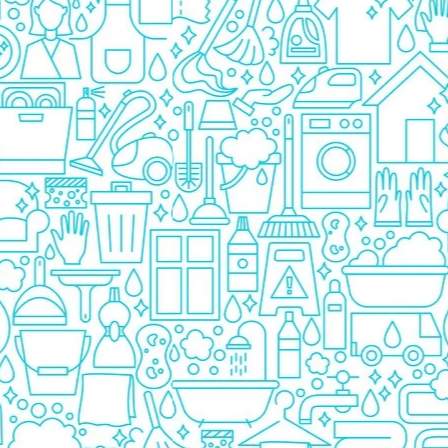
Prezervative
Ingrijire Orala
Pasta De Dinti
Periuta Dinti
Apa De Gura
Ata Dentara
Creme Depilatoare
Spuma Si Geluri De Barbierit
Protectie Insecte
Betisoare de Urechi
Ingrijire Intima
Aparat de ras
Aparat de Ras Gillette
Aparate de Ras Venus
Accesorii