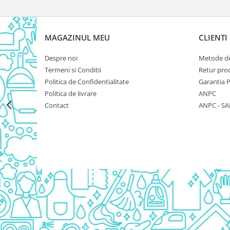
Rezerva Odorizant Camera Glade
Rezerva Odorizant Camera Air Wick
MAGAZINUL MEU
CLIENTI
Ingrijire Bebelusi
Servetele Umede Bebelusi
Despre noi
Metode de
Suplimente Bebelusi
Termeni si Conditii
Retur pro
Politica de Confidentialitate
Garantia 
Lenjerii
Politica de livrare
ANPC
Ingrijire Bebelusi
Contact
ANPC - SA
Scutece
Scutece Huggies
Scutece Happy
Scutece Pampers Bebelusi
Balsam Rufe Bebelusi
Servetele Umede Bebelusi
Suplimente Bebelusi
Betisoare