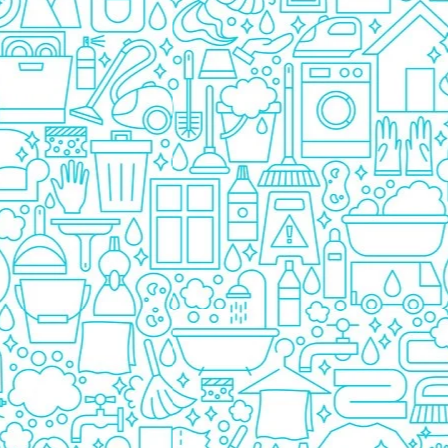
Pasta De Dinti
Cosmetice
Deodorante
Creme
Ingrijire Unghii
Machiaje/Pensule
Sapun
Sapun Solid
Sapun Lichid
Par
Vopsea
Sampon
Balsam/Masca
Coafura
Ustensile
Gel de Dus