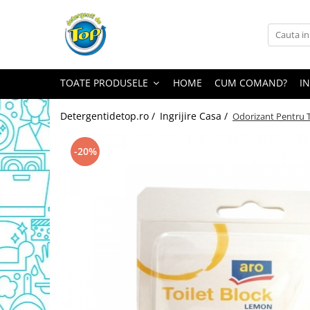
Toate Produsele
Ingrijire Casa
TOATE PRODUSELE
HOME
CUM COMAND?
I
Detergenti Rufe
Detergenti Pudra
Detergentidetop.ro /
Ingrijire Casa /
Odorizant Pentru 
Detergent Lichid
Balsam De Rufe
-20%
Detergenti Curatenie Casa
Sano Detergent Pardoseli
Asevi Pardoseli
Produse Pentru Baie
Produse Pentru Bucatarie
Detergenti Curatenie Casa
Detergent Pardoseli