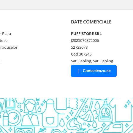
DATE COMERCIALE
 Plata
PUFFISTORE SRL
duse
J2025079872006
Produselor
52723078
Cod 307245
L
Sat Liebling, Sat Liebling
Contacteaza-ne