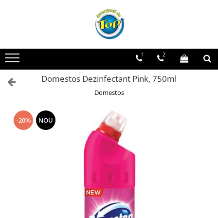
Toate Produsele
Ingrijire Casa
1
2
Detergenti Rufe
Domestos Dezinfectant Pink, 750ml
Detergenti Pudra
Detergent Lichid
Domestos
Balsam De Rufe
Detergenti Curatenie Casa
-20%
NOU
Sano Detergent Pardoseli
Asevi Pardoseli
Produse Pentru Baie
Produse Pentru Bucatarie
Detergenti Curatenie Casa
Detergent Pardoseli