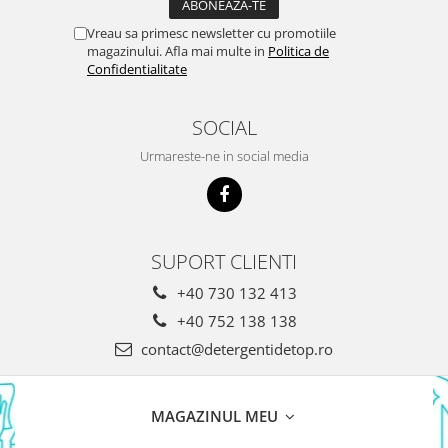
Detergent Bebelusi
Vreau sa primesc newsletter cu promotiile
Detergent Bebelusi Ariel
magazinului. Afla mai multe in
Politica de
Sampon Bebelusi
Confidentialitate
Pasta de dinti *B*
SOCIAL
Periuta De Dinti *B*
Urmareste-ne in social media
Periuta de Dinti Electrica Copii
Periuta de Dinti Oral B
Gel de Dus Bebelusi
Ingrijire Adulti
SUPORT CLIENTI
Scutece Adulti
+40 730 132 413
Servetele Umede Adulti
+40 752 138 138
Ingrijire Personala
contact@detergentidetop.ro
Cosmetice
Absorbante
MAGAZINUL MEU
Absorbante & Tampoane
Tampoane