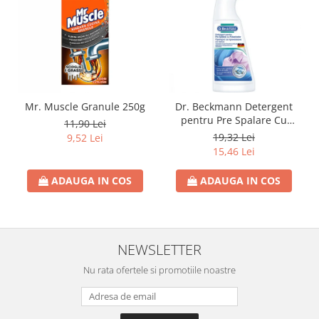
Rezerva Odorizant Camera Glade
Rezerva Odorizant Camera Air Wick
Ingrijire Bebelusi
Servetele Umede Bebelusi
Suplimente Bebelusi
Mr. Muscle Granule 250g
Dr. Beckmann Detergent
Lenjerii
pentru Pre Spalare Cu
11,90 Lei
Pulverizator 250ml
19,32 Lei
Ingrijire Bebelusi
9,52 Lei
15,46 Lei
Scutece
ADAUGA IN COS
ADAUGA IN COS
Scutece Huggies
Scutece Happy
Scutece Pampers Bebelusi
Balsam Rufe Bebelusi
NEWSLETTER
Servetele Umede Bebelusi
Nu rata ofertele si promotiile noastre
Suplimente Bebelusi
Betisoare