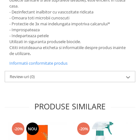
obiecte sanitare si alte suprafete lavabile), este eficient in toata
Domestos WC
casa.
- Dezinfectant inalbitor cu vascozitate ridicata
Gel Antibacterian
- Omoara toti microbii cunoscuti
Igienol Dezinfectant
- Protectie de 3x mai indelungata impotriva calcarului*
- Improspateaza
Produse Curatenie Baie
- Indeparteaza petele
Produse Sano Baie
Utilizati in siguranta produsele biocide.
Sanytol Dezinfectant
Cititi intotdeauna eticheta si informatiile despre produs inainte
de utilizare
.
Hartie Igienica
Informatii conformitate produs
Prosoape De Hartie Si Servetele
Prosoape de Hartie
Review-uri
(0)
Odorizant Camera Profesional
Odorizant Camera Electric
Odorizant Camera Air Wick
PRODUSE SIMILARE
Odorizant Camera cu Betisoare
Odorizant Camera Electric
Profesional
-20%
NOU
-20%
Odorizant Camera Ambi Pur
Rezerva Odorizant Camera