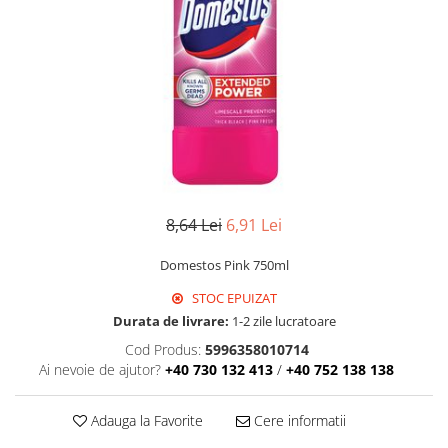
Detergent Geamuri
Detergent Mobila
Detergenti De Haine
Detergent Capsule
Detergent Pentru Pete
Detergent Ariel
Balsam De Rufe
Semana Balsam Rufe
Sano Maxima Balsam
8,64 Lei
6,91 Lei
Pachete Produse Curatenie
Domestos Pink 750ml
Produse Pentru Baie
STOC EPUIZAT
Duck WC
Durata de livrare:
1-2 zile lucratoare
Odorizant WC Bref
Cod Produs:
5996358010714
Odorizant Vas WC
Ai nevoie de ajutor?
+40 730 132 413
/
+40 752 138 138
Odorizant Bazin WC
Cantar
Adauga la Favorite
Cere informatii
Produse Pentru Bucatarie