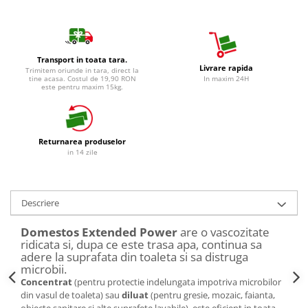
Detergent Vase Pentru Masina
Detergent Vase Manual
Solutie Clatire Vase
Transport in toata tara.
Sare Masina De Spalat
Livrare rapida
Trimitem oriunde in tara, direct la
tine acasa. Costul de 19,90 RON
In maxim 24H
Folie Si Pungi Alimentare
este pentru maxim 15kg.
Lavete Si Bureti
Curatenie Bucatarie
Pungi Ambalare / Saci Menajeri
Returnarea produselor
in 14 zile
Vase Si Accesorii
Diverse pentru bucatarie
Igiena si Dezinfectie
Descriere
Cif Spray Baie
Domestos Extended Power
are o vascozitate
Detartrant WC
ridicata si, dupa ce este trasa apa, continua sa
Dezinfectant Baie
adere la suprafata din toaleta si sa distruga
Dezinfectant Bucatarie
microbii.
Concentrat
(pentru protectie indelungata impotriva microbilor
Dezinfectant Sano
din vasul de toaleta) sau
diluat
(pentru gresie, mozaic, faianta,
Domestos Verde