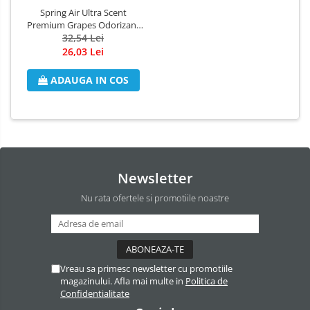
Spring Air Ultra Scent
Odorizant Camera Electric
Premium Grapes Odorizant
Profesional
pentru Textile si Ambient,
32,54 Lei
Odorizant Camera Ambi Pur
200ml
26,03 Lei
Rezerva Odorizant Camera
ADAUGA IN COS
Rezerva Odorizant Camera Glade
Rezerva Odorizant Camera Air Wick
Newsletter
Nu rata ofertele si promotiile noastre
Vreau sa primesc newsletter cu promotiile
magazinului. Afla mai multe in
Politica de
Confidentialitate