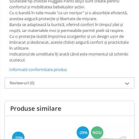
Scutecele tip chilotei Huggies Pants Boys sunt create pentru
Dezinfectant Bucatarie
confortul și mobilitatea bebelușilor activi.
plasture
Dezinfectant Sano
Cu o bandă în talie moale "ca un norișor" și o absorbție eficientă,
acestea asigură protecție și libertate de mișcare.
Domestos Verde
Banda se adaptează la burtică, oferind confort în timpul zilei și
Domestos WC
nopții, iar materialele moi și permeabile permit pielii să respire.
Gel Antibacterian
Cu o protecție dublă împotriva scurgerilor și un design ușor de
imbracat și dezbracat, aceste chiloți asigură confort și practicitate
Igienol Dezinfectant
în utilizare.
Produse Curatenie Baie
Indicatorul de umiditate îți arată când este momentul să schimbi
scutecul.
Produse Sano Baie
Sanytol Dezinfectant
Informatii conformitate produs
Hartie Igienica
Review-uri
(0)
Prosoape De Hartie Si Servetele
Prosoape de Hartie
Produse similare
Odorizant Camera Profesional
Odorizant Camera Electric
Odorizant Camera Air Wick
-29%
NOU
Odorizant Camera cu Betisoare
-20%