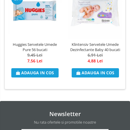
Odorizant Camera Electric
Profesional
Odorizant Camera Ambi Pur
Rezerva Odorizant Camera
Rezerva Odorizant Camera Glade
Rezerva Odorizant Camera Air Wick
Huggies Servetele Umede
Klintensiv Servetele Umede
Pure 56 bucati
Dezinfectante Baby 40 bucati
9,45 Lei
6,91 Lei
7,56 Lei
4,88 Lei
ADAUGA IN COS
ADAUGA IN COS
Newsletter
Nu rata ofertele si promotiile noastre