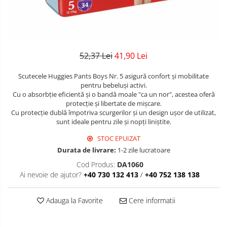
Detergent Geamuri
Sapun Lichid
Sapun Lichid *H*
Baloane Cifre
Betisoare
Detergent Mobila
Par
Solutii Curatenie Horeca
Baloane cu Heliu
Detergenti De Haine
Detergent Bebelusi
Vopsea
Detergent Capsule
Prosoape Hartie Si Servetele *H*
Prelungitor Electric
Detergent Bebelusi Ariel
52,37 Lei
41,90 Lei
Sampon
Detergent Pentru Pete
Sampon Bebelusi
Folie/Pungi Alimentare/ Saci
Becuri LED
Balsam/Masca
Scutecele Huggies Pants Boys Nr. 5 asigură confort și mobilitate
Detergent Ariel
Menajeri *H*
pentru bebeluși activi.
Coafura
Pasta de dinti *B*
Baterii AA
Balsam De Rufe
Cu o absorbție eficientă și o bandă moale "ca un nor", acestea oferă
Ustensile
protecție și libertate de mișcare.
Periuta De Dinti *B*
Baterii AAA
Semana Balsam Rufe
Cu protecție dublă împotriva scurgerilor și un design ușor de utilizat,
Periuta de Dinti Electrica Copii
Gel de Dus
sunt ideale pentru zile și nopți liniștite.
Sano Maxima Balsam
Odorizant Auto
Periuta de Dinti Oral B
STOC EPUIZAT
Pachete Produse Curatenie
Prezervative
Decoratiuni Casa
Durata de livrare:
1-2 zile lucratoare
Gel de Dus Bebelusi
Produse Pentru Baie
Ingrijire Orala
Decoratiuni Craciun
Cod Produs:
DA1060
Ai nevoie de ajutor?
+40 730 132 413
/
+40 752 138 138
Duck WC
Pasta De Dinti
Odorizant WC Bref
Periuta Dinti
Adauga la Favorite
Cere informatii
Odorizant Vas WC
Apa De Gura
Odorizant Bazin WC
Ata Dentara