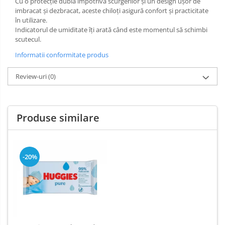
Cu o protecție dublă împotriva scurgerilor și un design ușor de
Dezinfectant Bucatarie
imbracat și dezbracat, aceste chiloți asigură confort și practicitate
plasture
Dezinfectant Sano
în utilizare.
Indicatorul de umiditate îți arată când este momentul să schimbi
Domestos Verde
scutecul.
Domestos WC
Informatii conformitate produs
Gel Antibacterian
Igienol Dezinfectant
Review-uri
(0)
Produse Curatenie Baie
Produse Sano Baie
Sanytol Dezinfectant
Produse similare
Hartie Igienica
Prosoape De Hartie Si Servetele
-20%
Prosoape de Hartie
Odorizant Camera Profesional
Odorizant Camera Electric
Odorizant Camera Air Wick
Odorizant Camera cu Betisoare