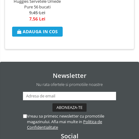
Huggies Servetele Umede
Pure 56 bucati
Odorizant Camera Electric
9,45 Lei
Profesional
7,56 Lei
Odorizant Camera Ambi Pur
Rezerva Odorizant Camera
ADAUGA IN COS
Rezerva Odorizant Camera Glade
Rezerva Odorizant Camera Air Wick
Newsletter
Nu rata ofertele si promotiile noastre
Vreau sa primesc newsletter cu promotiile
magazinului. Afla mai multe in
Politica de
Confidentialitate
Social