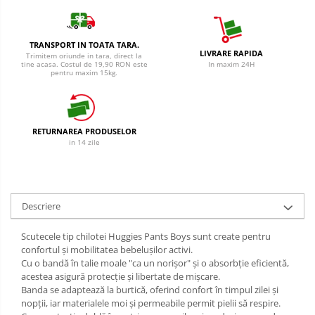
Cantar
Creme Depilatoare
Produse Pentru Bucatarie
Spuma Si Geluri De Barbierit
TRANSPORT IN TOATA TARA.
Detergent Vase Pentru Masina
LIVRARE RAPIDA
Trimitem oriunde in tara, direct la
Protectie Insecte
tine acasa. Costul de 19,90 RON este
In maxim 24H
Detergent Vase Manual
pentru maxim 15kg.
Betisoare de Urechi
Solutie Clatire Vase
Sare Masina De Spalat
Ingrijire Intima
Folie Si Pungi Alimentare
RETURNAREA PRODUSELOR
Aparat de ras
Lavete Si Bureti
in 14 zile
Aparat de Ras Gillette
Curatenie Bucatarie
Aparate de Ras Venus
Pungi Ambalare / Saci Menajeri
Vase Si Accesorii
Accesorii
Descriere
Diverse pentru bucatarie
Absorbante & Tampoane
Scutecele tip chilotei Huggies Pants Boys sunt create pentru
Igiena si Dezinfectie
Absorbante
confortul și mobilitatea bebelușilor activi.
Cu o bandă în talie moale "ca un norișor" și o absorbție eficientă,
Cif Spray Baie
Absorbante Zilnice
acestea asigură protecție și libertate de mișcare.
Detartrant WC
Tampoane
Banda se adaptează la burtică, oferind confort în timpul zilei și
Dezinfectant Baie
nopții, iar materialele moi și permeabile permit pielii să respire.
Benzi Depilatoare