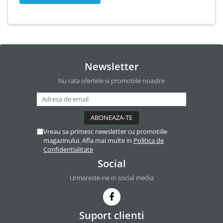
Odorizant Camera Electric
Profesional
Odorizant Camera Ambi Pur
Rezerva Odorizant Camera
Rezerva Odorizant Camera Glade
Newsletter
Rezerva Odorizant Camera Air Wick
Nu rata ofertele si promotiile noastre
Vreau sa primesc newsletter cu promotiile
magazinului. Afla mai multe in
Politica de
Confidentialitate
Social
Urmareste-ne in social media
Suport clienti